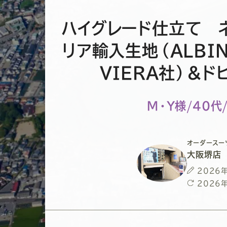
ハイグレード仕立て 
リア輸入生地（ALBIN
VIERA社）&
M・Y様/40代
オーダースー
大阪堺店
投
2026
稿
最
2026
日
終
更
新