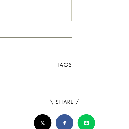
TAGS
\ SHARE /
よ
ろ
X(Twitter)
Facebook
Line
し