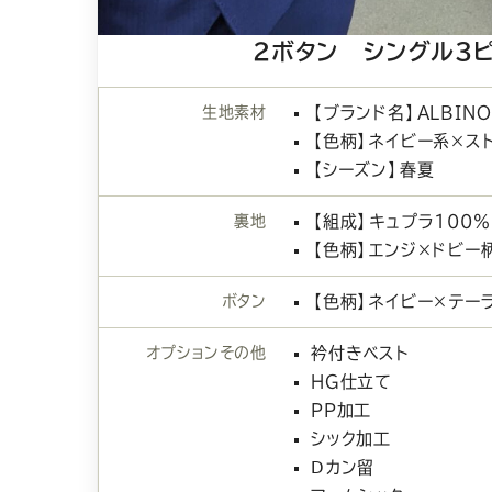
2ボタン シングル３
生地素材
【ブランド名】ALBINO 
【色柄】ネイビー系×ス
【シーズン】春夏
裏地
【組成】キュプラ100
【色柄】エンジ×ドビー
ボタン
【色柄】ネイビー×テー
オプションその他
衿付きベスト
HG仕立て
PP加工
シック加工
Ⅾカン留