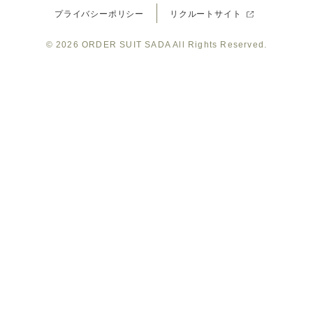
© 2026
ORDER SUIT SADA
All Rights Reserved.
SADA
SADA
SADA
SADA
SADA
の
の
の
の
の
公
公
公
公
公
式
式
式
式
式
Youtube
Facebook
Twitter
Instagr
LINE