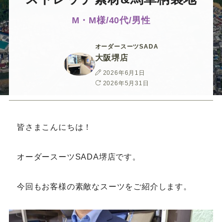
ー
ー
ー
ー
ー
M・M様/40代/男性
ス
ス
ス
ス
ス
オーダースーツSADA
ー
ー
ー
ー
ー
大阪堺店
投
2026年6月1日
ツ
ツ
ツ
ツ
ツ
稿
最
2026年5月31日
日
終
更
SADA
SADA
SADA
SADA
SADA
新
日
皆さまこんにちは！
の
の
の
の
の
オーダースーツSADA堺店です。
公
公
公
公
公
今回もお客様の素敵なスーツをご紹介します。
式
式
式
式
式