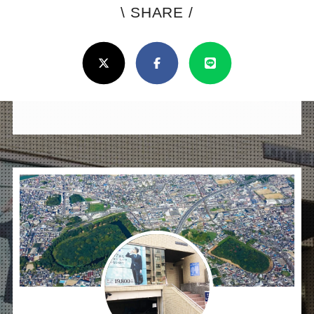
ろ
X(Twitter)
Facebook
Line
し
け
れ
ば
シ
ェ
ア
し
て
く
だ
さ