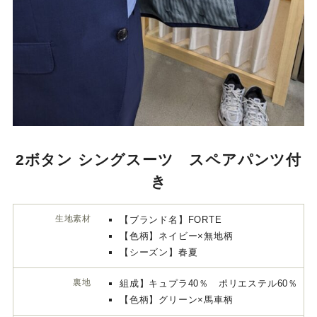
2ボタン シングスーツ スペアパンツ付き
生地素材
【ブランド名】FORTE
【色柄】ネイビー×無地柄
【シーズン】春夏
裏地
組成】キュプラ40％ ポリエステル60％
【色柄】グリーン×馬車柄
ボタン
【色柄】茶系×本水牛ボタン