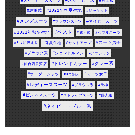
#メンズスーツ
#ブラウンスーツ
#ネイビースーツ
#ベスト
#2022年秋冬生地
#成人式
#春夏生地
#ダブルスーツ
#3つ釦段返り
#セットアップ
#スーツ男子
#ブラック系
#ジェントルマン
#トレンドカラー
#クラシック
#仙台西多賀店
#グレー系
#オーダーシャツ
#スーツ女子
#3つ揃え
#レディーススーツ
#ブラウン系
#天神
#ビジネススーツ
#ストライプスーツ
#婦人服
#ネイビー・ブルー系
大阪堺店