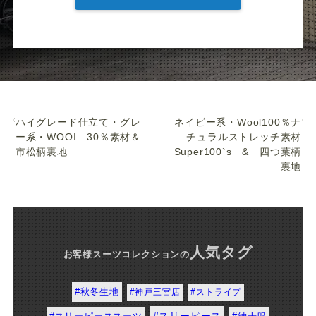
ハイグレード仕立て・グレー
ネイビー系・Wool100％ナ
系・WOOI 30％素材＆市
チュラルストレッチ素材
松柄裏地
Super100`s & 四つ
葉柄裏地
人気タグ
お客様スーツコレクション
の
#秋冬生地
#神戸三宮店
#ストライプ
#スリーピース
#紳士服
#スリーピーススーツ
#2022年春夏生地
#結婚式
#ジャケット