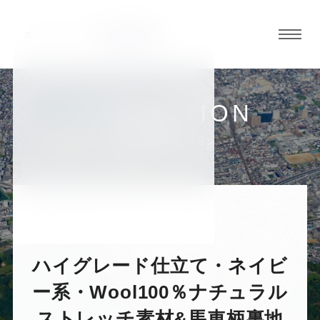
グロ
ーバ
ルメ
ニュ
COLLECTION
ーボ
大阪堺店
お客様スーツコレクション
タン
オ
オ
オ
オ
オ
ー
ー
ー
ー
ー
ハイグレード仕立て・ネイビー
ダ
ダ
ダ
ダ
ダ
系・Wool100％ナチュラル
ストレッチ素材&馬車柄裏地