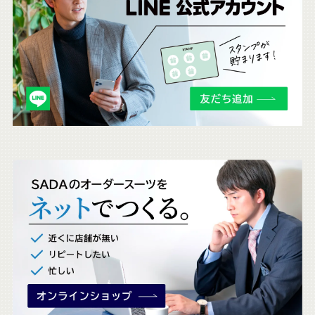
ら
も
チ
ェ
ッ
ク
。