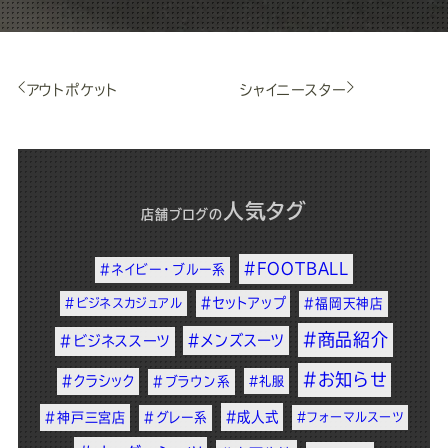
アウトポケット
シャイニースター
人気タグ
店舗ブログ
の
#FOOTBALL
#ネイビー・ブルー系
#セットアップ
#ビジネスカジュアル
#福岡天神店
#商品紹介
#メンズスーツ
#ビジネススーツ
#お知らせ
#クラシック
#ブラウン系
#礼服
#成人式
#神戸三宮店
#グレー系
#フォーマルスーツ