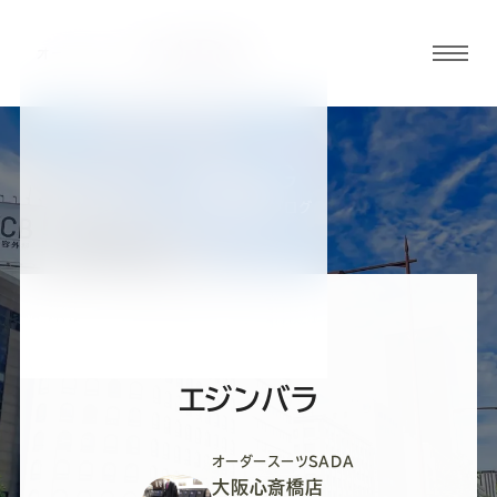
グロ
ーバ
ルメ
ニュ
BLOG
ーボ
大阪心斎橋店ブログ
タン
オ
オ
オ
オ
オ
ー
ー
ー
ー
ー
エジンバラ
ダ
ダ
ダ
ダ
ダ
オーダースーツSADA
大阪心斎橋店