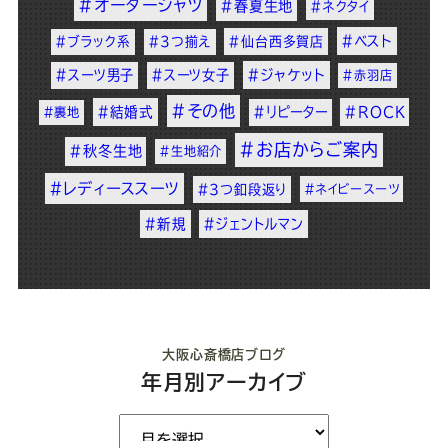
#オーダーシャツ
#春夏生地
#ネクタイ
#ベスト
#ブラック系
#3つ揃え
#仙台西多賀店
#スーツ男子
#スーツ女子
#ジャケット
#赤羽店
#その他
#結婚式
#リピーター
#ROCK
#裏地
#お店からご案内
#秋冬生地
#生地紹介
#レディーススーツ
#3つ釦段返り
#ネイビースーツ
#新規
#ジェントルマン
大阪心斎橋店ブログ
年月別アーカイブ