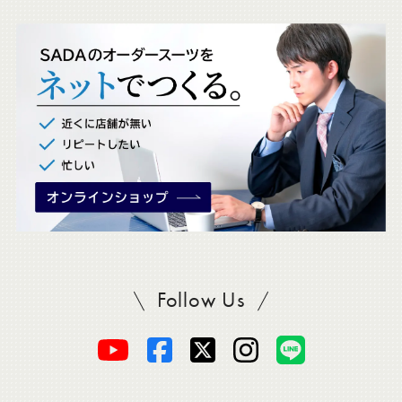
ッ
ク
。
Follow Us
SADAをフォロー
オ
オ
オ
オ
オ
ー
ー
ー
ー
ー