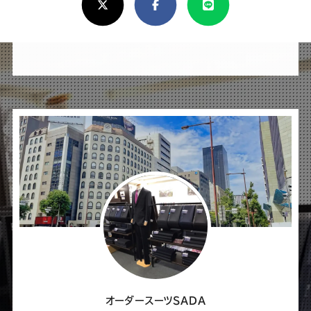
し
け
れ
ば
シ
ェ
ア
し
て
く
だ
さ
オーダースーツSADA