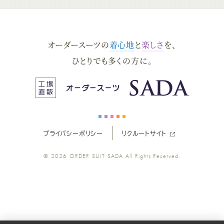
ダ
ダ
ダ
ダ
ダ
オーダースーツの
着心地
と
楽しさ
を、
ー
ー
ー
ー
ー
ひとりでも多くの方に。
ス
ス
ス
ス
ス
ー
ー
ー
ー
ー
プライバシーポリシー
リクルートサイト
ツ
ツ
ツ
ツ
ツ
© 2026
ORDER SUIT SADA
All Rights Reserved.
SADA
SADA
SADA
SADA
SADA
の
の
の
の
の