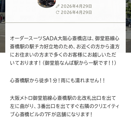
ー
ー
ー
ー
ー
投
2026年4月29日
稿
最
2026年4月29日
ス
ス
ス
ス
ス
日
終
更
新
ー
ー
ー
ー
ー
日
オーダースーツSADA大阪心斎橋店は、御堂筋線心
斎橋駅の駅チカ好立地のため、お近くの方から遠方
ツ
ツ
ツ
ツ
ツ
にお住まいの方まで多くのお客様にお越しいただ
いております！（御堂筋なんば駅から一駅です！！）
SADA
SADA
SADA
SADA
SADA
心斎橋駅から徒歩1分！雨にも濡れません！！
の
の
の
の
の
大阪メトロ御堂筋線心斎橋駅の北改札出口を出て
公
公
公
公
公
左に曲がり、3番出口を出てすぐ右隣のクリエイティ
ブ心斎橋ビルの７Ｆが店舗になります！
式
式
式
式
式