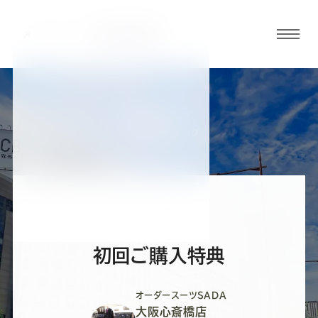
グロ
ーバ
ルメ
ニュ
BLOG
ーボ
大阪心斎橋店ブログ
タン
オ
オ
オ
オ
オ
ー
ー
ー
ー
ー
初回ご購入特典
ダ
ダ
ダ
ダ
ダ
オーダースーツSADA
大阪心斎橋店