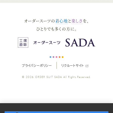
ダ
ダ
ダ
ダ
ダ
オーダースーツの
着心地
と
楽しさ
を、
ー
ー
ー
ー
ー
ひとりでも多くの方に。
ス
ス
ス
ス
ス
ー
ー
ー
ー
ー
プライバシーポリシー
リクルートサイト
ツ
ツ
ツ
ツ
ツ
© 2026
ORDER SUIT SADA
All Rights Reserved.
SADA
SADA
SADA
SADA
SADA
の
の
の
の
の
公
公
公
公
公