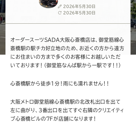
ー
ー
ー
ー
ー
投
2026年5月30日
稿
最
2026年5月30日
ス
ス
ス
ス
ス
日
終
更
新
ー
ー
ー
ー
ー
日
オーダースーツSADA大阪心斎橋店は、御堂筋線心
斎橋駅の駅チカ好立地のため、お近くの方から遠方
ツ
ツ
ツ
ツ
ツ
にお住まいの方まで多くのお客様にお越しいただ
いております！（御堂筋なんば駅から一駅です！！）
SADA
SADA
SADA
SADA
SADA
心斎橋駅から徒歩1分！雨にも濡れません！！
の
の
の
の
の
大阪メトロ御堂筋線心斎橋駅の北改札出口を出て
公
公
公
公
公
左に曲がり、3番出口を出てすぐ右隣のクリエイティ
ブ心斎橋ビルの７Ｆが店舗になります！
式
式
式
式
式