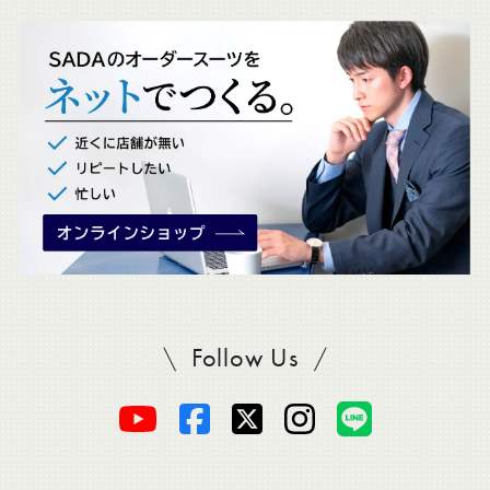
ッ
ク
。
Follow Us
SADAをフォロー
オ
オ
オ
オ
オ
ー
ー
ー
ー
ー