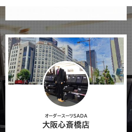
け
れ
ば
シ
ェ
ア
し
て
く
だ
さ
オーダースーツSADA
い
大阪心斎橋店