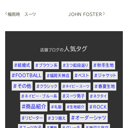
梅雨時 スーツ
JOHN FOSTER
人気タグ
店舗ブログ
の
#結婚式
#秋冬生地
#ブラウン系
#3つ釦段返り
#FOOTBALL
#ベスト
#ジャケット
#福岡天神店
#その他
#クラシック
#春夏生地
#ネイビースーツ
#スーツ男子
#ネイビー・ブルー系
#ネクタイ
#商品紹介
#ROCK
#礼服
#生地紹介
#オーダーシャツ
#リピーター
#3つ揃え
#スーツ女子
#裏地
#グレー系
#神戸三宮店