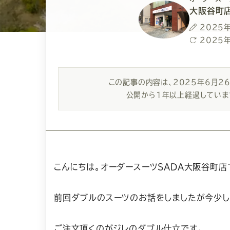
大阪谷町
投
2025
稿
最
2025
日
終
更
新
この記事の内容は、
2025年6月2
日
公開から1年以上経過していま
こんにちは。オーダースーツSADA大阪谷町店
前回ダブルのスーツのお話をしましたが今少し
ご注文頂くのがジレのダブル仕立です。