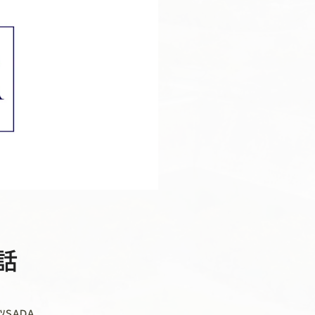
話
ツSADA