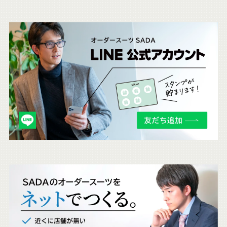
こ
ち
ら
も
チ
ェ
ッ
ク
。