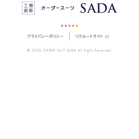
ス
ス
ス
ス
ス
ー
ー
ー
ー
ー
プライバシーポリシー
リクルートサイト
ツ
ツ
ツ
ツ
ツ
© 2026
ORDER SUIT SADA
All Rights Reserved.
SADA
SADA
SADA
SADA
SADA
の
の
の
の
の
公
公
公
公
公
式
式
式
式
式
Youtube
Facebook
Twitter
Instagr
LINE