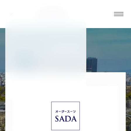
グロ
ーバ
ルメ
ニュ
BLOG
ーボ
大阪谷町店ブログ
タン
オ
オ
オ
オ
オ
ー
ー
ー
ー
ー
ダ
ダ
ダ
ダ
ダ