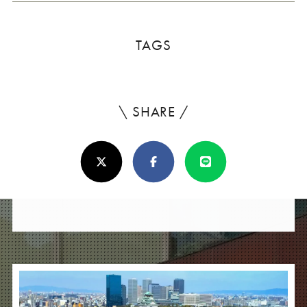
TAGS
\ SHARE /
よ
ろ
X(Twitter)
Facebook
Line
し
け
れ
ば
シ
ェ