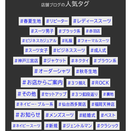
人気タグ
店舗ブログ
の
#レディーススーツ
#春夏生地
#リピーター
#スーツ男子
#ブラック系
#赤羽店
#ビジネスカジュアル
#礼服
#フォーマルスーツ
#スーツ女子
#ビジネススーツ
#成人式
#ジャケット
#神戸三宮店
#ネクタイ
#ブラウン系
#オーダーシャツ
#秋冬生地
#お店からご案内
#ROCK
#3つ揃え
#その他
#セットアップ
#3つ釦段返り
#裏地
#ネイビー・ブルー系
#仙台西多賀店
#福岡天神店
#お知らせ
#メンズスーツ
#結婚式
#ベスト
#新規
#ジェントルマン
#クラシック
#ネイビースーツ