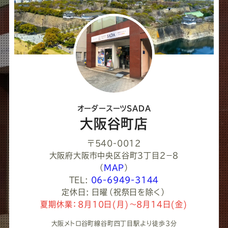
ア
し
て
く
だ
さ
オーダースーツSADA
い
大阪谷町店
〒540-0012
大阪府大阪市中央区谷町３丁目２−８
（
MAP
）
TEL:
06-6949-3144
定休日: 日曜（祝祭日を除く）
夏期休業：8月10日(月)～8月14日(金)
大阪メトロ谷町線谷町四丁目駅より徒歩3分