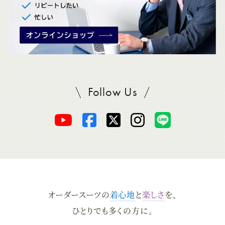
Follow Us
SADAをフォロー
オ
オ
オ
オ
オ
ー
ー
ー
ー
ー
ダ
ダ
ダ
ダ
ダ
オーダースーツの
着心地
と
楽しさ
を、
ー
ー
ー
ー
ー
ひとりでも多くの方に。