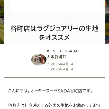
ー
ー
ー
ー
ー
ス
ス
ス
ス
ス
ー
ー
ー
ー
ー
谷町店はラグジュアリーの生地
をオススメ
ツ
ツ
ツ
ツ
ツ
オーダースーツSADA
SADA
SADA
SADA
SADA
SADA
大阪谷町店
投
2026年4月14日
の
の
の
の
の
稿
最
2026年4月14日
日
終
更
公
公
公
公
公
新
日
こんにちは。オーダースーツＳＡＤＡ谷町店です。
式
式
式
式
式
谷町店は仕立映えする外国の生地をお薦めしており