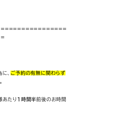
=================
==
為に、
ご予約の有無に関わらず
。
様あたり
1時間半
前後のお時間