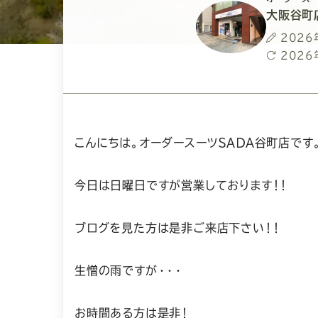
大阪谷町
投
2026
稿
最
2026
日
終
更
新
日
こんにちは。オーダースーツＳＡＤＡ谷町店です
今日は日曜日ですが営業しております！！
ブログを見た方は是非ご来店下さい！！
生憎の雨ですが・・・
お時間ある方は是非！