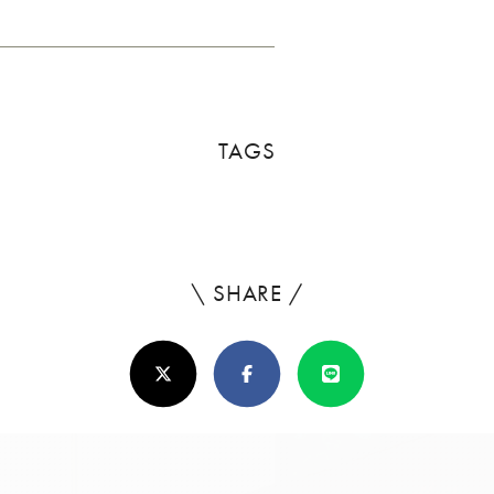
TAGS
\ SHARE /
よ
ろ
X(Twitter)
Facebook
Line
し
け
れ