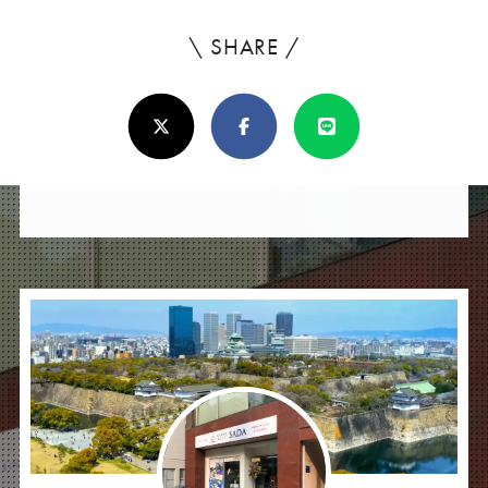
\ SHARE /
よ
ろ
X(Twitter)
Facebook
Line
し
け
れ
ば
シ
ェ
ア
し
て