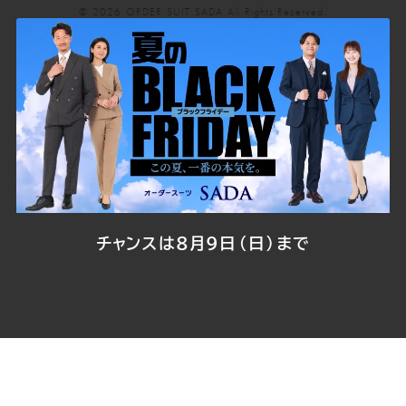
© 2026
ORDER SUIT SADA
All Rights Reserved.
SADA
SADA
SADA
SADA
SADA
の
の
の
の
の
公
公
公
公
公
式
式
式
式
式
Youtube
Facebook
Twitter
Instagr
LINE
チャンスは8月9日（日）まで