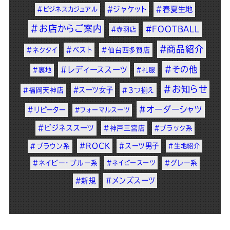
#ジャケット
#春夏生地
#ビジネスカジュアル
#お店からご案内
#FOOTBALL
#赤羽店
#商品紹介
#ベスト
#ネクタイ
#仙台西多賀店
#その他
#レディーススーツ
#裏地
#礼服
#お知らせ
#スーツ女子
#福岡天神店
#3つ揃え
#オーダーシャツ
#リピーター
#フォーマルスーツ
#ビジネススーツ
#神戸三宮店
#ブラック系
#ROCK
#スーツ男子
#ブラウン系
#生地紹介
#ネイビー・ブルー系
#ネイビースーツ
#グレー系
#メンズスーツ
#新規