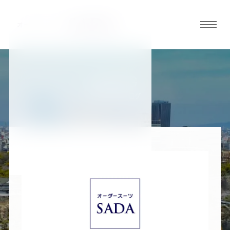
グロ
ーバ
ルメ
ニュ
BLOG
ーボ
大阪谷町店ブログ
タン
オ
オ
オ
オ
オ
ー
ー
ー
ー
ー
ダ
ダ
ダ
ダ
ダ