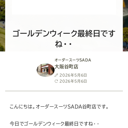
ー
ー
ー
ー
ー
ス
ス
ス
ス
ス
ー
ー
ー
ー
ー
ゴールデンウィーク最終日です
ね・・
ツ
ツ
ツ
ツ
ツ
オーダースーツSADA
SADA
SADA
SADA
SADA
SADA
大阪谷町店
投
2026年5月6日
の
の
の
の
の
稿
最
2026年5月6日
日
終
更
公
公
公
公
公
新
日
こんにちは。オーダースーツＳＡＤＡ谷町店です。
式
式
式
式
式
今日でゴールデンウィーク最終日ですね・・