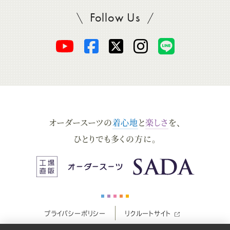
Follow Us
SADAをフォロー
オ
オ
オ
オ
オ
ー
ー
ー
ー
ー
ダ
ダ
ダ
ダ
ダ
オーダースーツの
着心地
と
楽しさ
を、
ー
ー
ー
ー
ー
ひとりでも多くの方に。
ス
ス
ス
ス
ス
ー
ー
ー
ー
ー
プライバシーポリシー
リクルートサイト
ツ
ツ
ツ
ツ
ツ