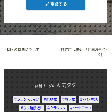
電話する
初回の特典について
谷町店は駅近！！駐車場もＯ
Ｋ！！
人気タグ
店舗ブログ
の
#ジェントルマン
#結婚式
#成人式
#秋冬生地
#クラシック
#セットアップ
#3つ釦段返り