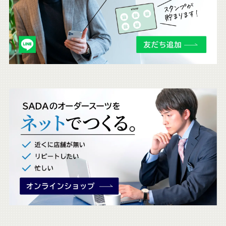
ら
も
チ
ェ
ッ
ク
。