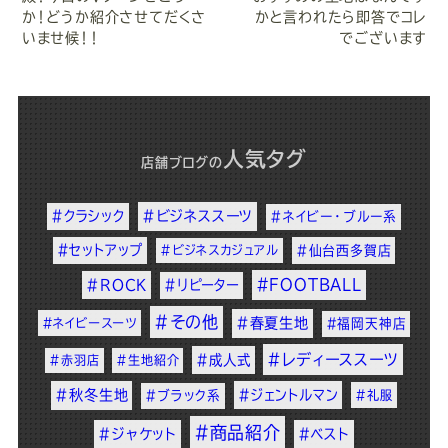
か！どうか紹介させてだくさ
かと言われたら即答でコレ
いませ候！！
でございます
人気タグ
店舗ブログ
の
#クラシック
#ビジネススーツ
#ネイビー・ブルー系
#セットアップ
#ビジネスカジュアル
#仙台西多賀店
#FOOTBALL
#ROCK
#リピーター
#その他
#春夏生地
#ネイビースーツ
#福岡天神店
#レディーススーツ
#成人式
#赤羽店
#生地紹介
#秋冬生地
#ジェントルマン
#ブラック系
#礼服
#商品紹介
#ジャケット
#ベスト