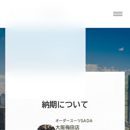
グロ
ーバ
ルメ
ニュ
BLOG
ーボ
大阪梅田店ブログ
タン
オ
オ
オ
オ
オ
ー
ー
ー
ー
ー
納期について
ダ
ダ
ダ
ダ
ダ
オーダースーツSADA
大阪梅田店