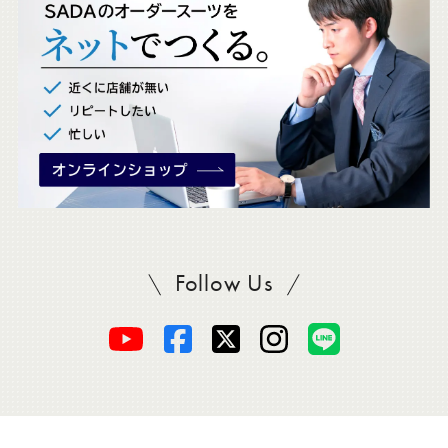
ク
。
Follow Us
SADAをフォロー
オ
オ
オ
オ
オ
ー
ー
ー
ー
ー