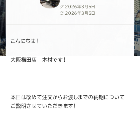
ー
ー
ー
ー
ー
投
2026年3月5日
稿
最
2026年3月5日
ス
ス
ス
ス
ス
日
終
更
新
ー
ー
ー
ー
ー
日
こんにちは！
ツ
ツ
ツ
ツ
ツ
大阪梅田店 木村です！
SADA
SADA
SADA
SADA
SADA
の
の
の
の
の
本日は改めて注文からお渡しまでの納期について
公
公
公
公
公
ご説明させていただきます！
式
式
式
式
式