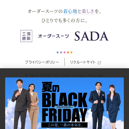
ダ
ダ
ダ
ダ
ダ
オーダースーツの
着心地
と
楽しさ
を、
ー
ー
ー
ー
ー
ひとりでも多くの方に。
ス
ス
ス
ス
ス
ー
ー
ー
ー
ー
プライバシーポリシー
リクルートサイト
ツ
ツ
ツ
ツ
ツ
© 2026
ORDER SUIT SADA
All Rights Reserved.
SADA
SADA
SADA
SADA
SADA
の
の
の
の
の
公
公
公
公
公