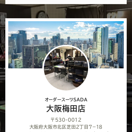
ば
シ
ェ
ア
し
て
く
だ
さ
オーダースーツSADA
い
大阪梅田店
〒530-0012
大阪府大阪市北区芝田２丁目７−１８