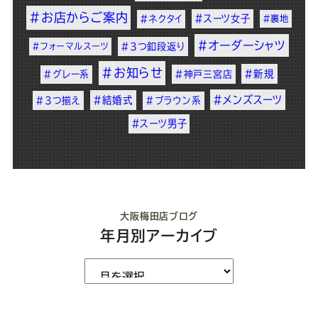
#お店からご案内
#スーツ女子
#ネクタイ
#裏地
#オーダーシャツ
#フォーマルスーツ
#3つ釦段返り
#お知らせ
#新規
#グレー系
#神戸三宮店
#メンズスーツ
#結婚式
#3つ揃え
#ブラウン系
#スーツ男子
大阪梅田店ブログ
年月別アーカイブ