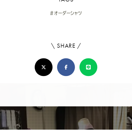
#オーダーシャツ
\ SHARE /
よ
ろ
X(Twitter)
Facebook
Line
し
け
れ
ば
シ
ェ