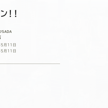
ン！！
ツSADA
店
年5月11日
年5月11日