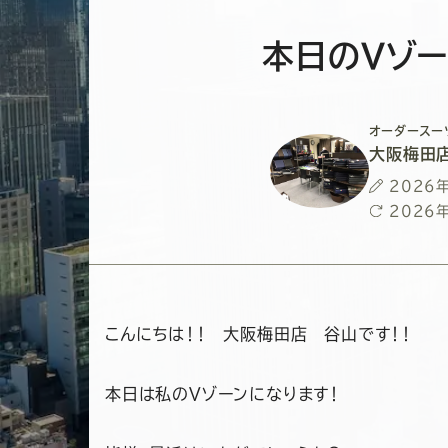
本日のVゾー
オーダースー
大阪梅田
投
2026
稿
最
2026
日
終
更
新
日
こんにちは！！ 大阪梅田店 谷山です！！
本日は私のVゾーンになります！