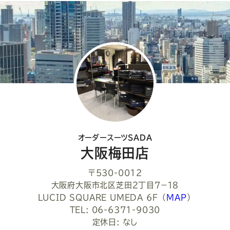
ア
し
て
く
だ
さ
い
オーダースーツSADA
大阪梅田店
〒530-0012
大阪府大阪市北区芝田２丁目７−１８
LUCID SQUARE UMEDA 6F
（
MAP
）
TEL: 06-6371-9030
定休日: なし