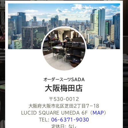
シ
ェ
ア
し
て
く
だ
さ
オーダースーツSADA
い
大阪梅田店
〒530-0012
大阪府大阪市北区芝田２丁目７−１８
LUCID SQUARE UMEDA 6F
（
MAP
）
TEL:
06-6371-9030
定休日: なし