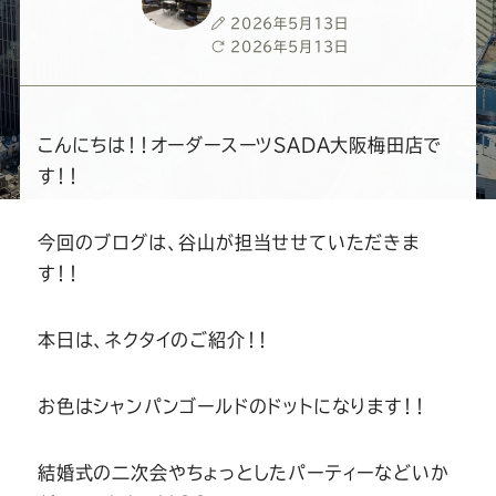
ー
ー
ー
ー
ー
投
2026年5月13日
稿
最
2026年5月13日
ス
ス
ス
ス
ス
日
終
更
新
ー
ー
ー
ー
ー
日
こんにちは！！オーダースーツSADA大阪梅田店で
す！！
ツ
ツ
ツ
ツ
ツ
今回のブログは、谷山が担当せせていただきま
SADA
SADA
SADA
SADA
SADA
す！！
の
の
の
の
の
本日は、ネクタイのご紹介！！
公
公
公
公
公
お色はシャンパンゴールドのドットになります！！
式
式
式
式
式
結婚式の二次会やちょっとしたパーティーなどいか