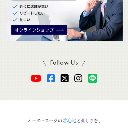
Follow Us
SADAをフォロー
オ
オ
オ
オ
オ
ー
ー
ー
ー
ー
ダ
ダ
ダ
ダ
ダ
オーダースーツの
着心地
と
楽しさ
を、
ー
ー
ー
ー
ー