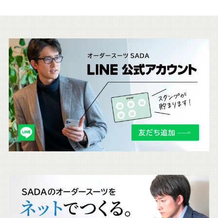
こ
ち
ら
も
チ
ェ
ッ
ク
。