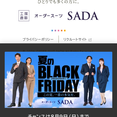
ひとりでも多くの方に。
ス
ス
ス
ス
ス
ー
ー
ー
ー
ー
プライバシーポリシー
リクルートサイト
ツ
ツ
ツ
ツ
ツ
© 2026
ORDER SUIT SADA
All Rights Reserved.
SADA
SADA
SADA
SADA
SADA
の
の
の
の
の
公
公
公
公
公
式
式
式
式
式
チャンスは8月9日（日）まで