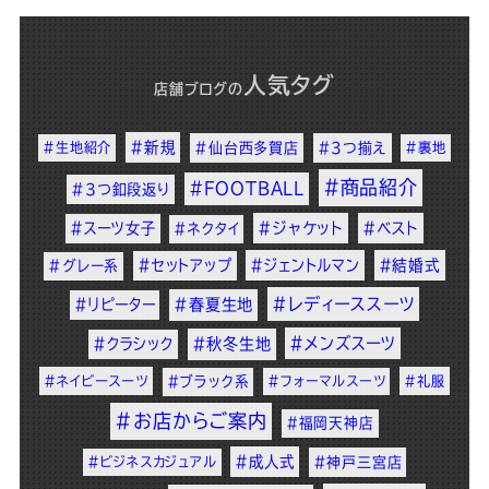
人気タグ
店舗ブログ
の
#新規
#生地紹介
#仙台西多賀店
#3つ揃え
#裏地
#商品紹介
#FOOTBALL
#3つ釦段返り
#スーツ女子
#ジャケット
#ベスト
#ネクタイ
#セットアップ
#ジェントルマン
#結婚式
#グレー系
#レディーススーツ
#リピーター
#春夏生地
#メンズスーツ
#クラシック
#秋冬生地
#ネイビースーツ
#ブラック系
#フォーマルスーツ
#礼服
#お店からご案内
#福岡天神店
#成人式
#ビジネスカジュアル
#神戸三宮店