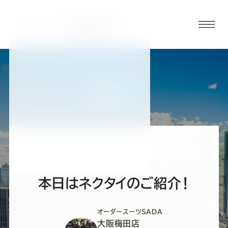
グロ
ーバ
ルメ
ニュ
BLOG
ーボ
大阪梅田店ブログ
タン
オ
オ
オ
オ
オ
ー
ー
ー
ー
ー
本日はネクタイのご紹介！
ダ
ダ
ダ
ダ
ダ
オーダースーツSADA
大阪梅田店