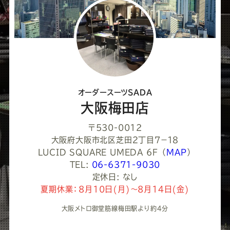
し
て
く
だ
さ
オーダースーツSADA
い
大阪梅田店
〒530-0012
大阪府大阪市北区芝田２丁目７−１８
LUCID SQUARE UMEDA 6F
（
MAP
）
TEL:
06-6371-9030
定休日: なし
夏期休業：8月10日(月)～8月14日(金)
大阪メトロ御堂筋線梅田駅より約4分