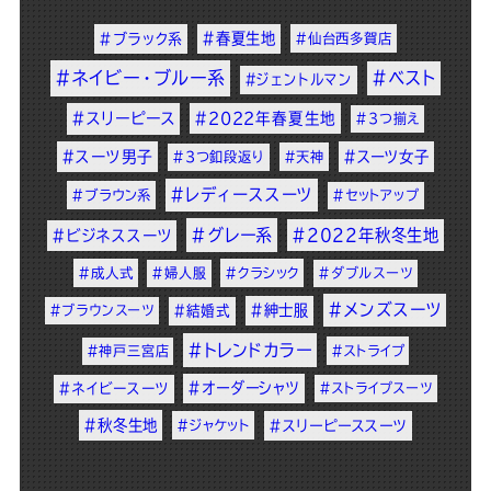
#春夏生地
#ブラック系
#仙台西多賀店
#ネイビー・ブルー系
#ベスト
#ジェントルマン
#スリーピース
#2022年春夏生地
#3つ揃え
#スーツ男子
#スーツ女子
#3つ釦段返り
#天神
#レディーススーツ
#ブラウン系
#セットアップ
#グレー系
#2022年秋冬生地
#ビジネススーツ
#成人式
#婦人服
#クラシック
#ダブルスーツ
#メンズスーツ
#紳士服
#ブラウンスーツ
#結婚式
#トレンドカラー
#神戸三宮店
#ストライプ
#オーダーシャツ
#ネイビースーツ
#ストライプスーツ
#秋冬生地
#ジャケット
#スリーピーススーツ