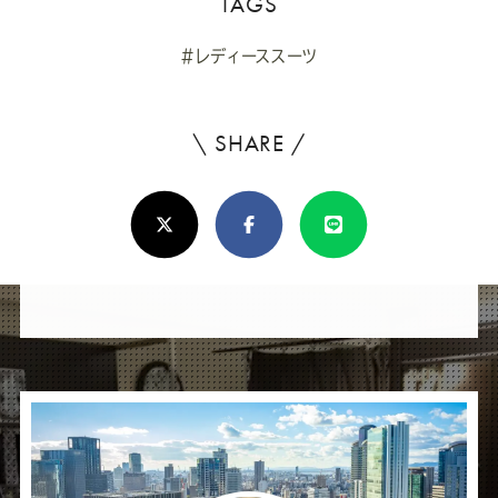
TAGS
#レディーススーツ
\ SHARE /
よ
ろ
X(Twitter)
Facebook
Line
し
け
れ
ば
シ
ェ
ア