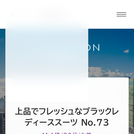
グロ
ーバ
ルメ
ニュ
COLLECTION
ーボ
大阪梅田店
お客様スーツコレクション
タン
オ
オ
オ
オ
オ
ー
ー
ー
ー
ー
上品でフレッシュなブラックレ
ダ
ダ
ダ
ダ
ダ
ディーススーツ No.73