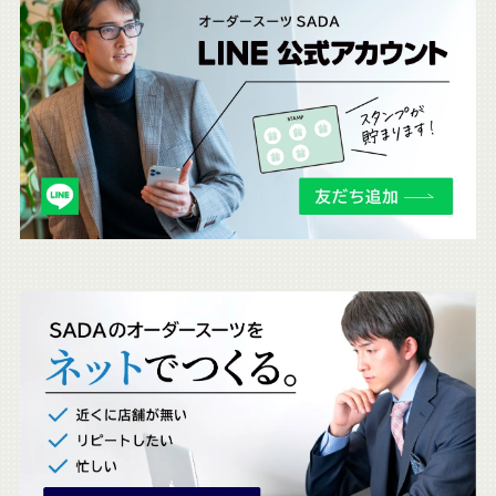
こ
ち
ら
も
チ
ェ
ッ
ク
。