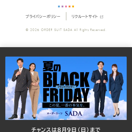
ー
ー
ー
ー
ー
プライバシーポリシー
リクルートサイト
ツ
ツ
ツ
ツ
ツ
© 2026
ORDER SUIT SADA
All Rights Reserved.
SADA
SADA
SADA
SADA
SADA
の
の
の
の
の
公
公
公
公
公
式
式
式
式
式
Youtube
Facebook
Twitter
Instagr
LINE
チャンスは8月9日（日）まで