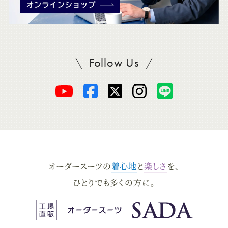
Follow Us
SADAをフォロー
オ
オ
オ
オ
オ
ー
ー
ー
ー
ー
ダ
ダ
ダ
ダ
ダ
オーダースーツの
着心地
と
楽しさ
を、
ー
ー
ー
ー
ー
ひとりでも多くの方に。
ス
ス
ス
ス
ス