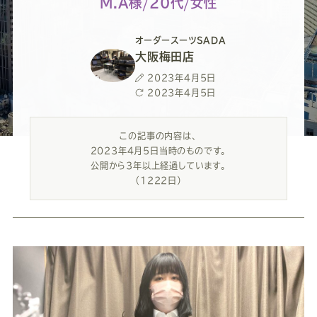
ー
ー
ー
ー
ー
M.A様/20代/女性
ス
ス
ス
ス
ス
オーダースーツSADA
大阪梅田店
ー
ー
ー
ー
ー
投
2023年4月5日
稿
最
2023年4月5日
日
終
ツ
ツ
ツ
ツ
ツ
更
この記事の内容は、
新
2023年4月5日当時のものです。
日
SADA
SADA
SADA
SADA
SADA
公開から3年以上経過しています。
（1222日）
の
の
の
の
の
公
公
公
公
公
式
式
式
式
式