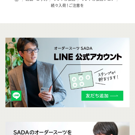
続々入荷！ご注意を
こ
ち
ら
も
チ
ェ
ッ
ク