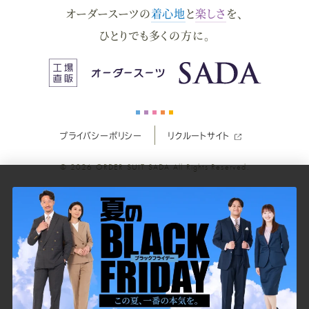
オーダースーツの
着心地
と
楽しさ
を、
ー
ー
ー
ー
ー
ひとりでも多くの方に。
ス
ス
ス
ス
ス
ー
ー
ー
ー
ー
プライバシーポリシー
リクルートサイト
ツ
ツ
ツ
ツ
ツ
© 2026
ORDER SUIT SADA
All Rights Reserved.
SADA
SADA
SADA
SADA
SADA
の
の
の
の
の
公
公
公
公
公
式
式
式
式
式