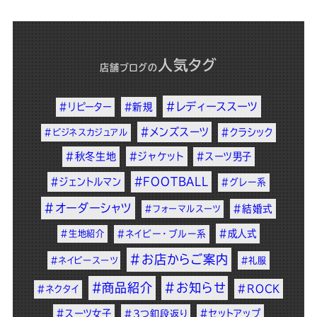
人気タグ
店舗ブログ
の
#レディーススーツ
#リピーター
#新規
#メンズスーツ
#クラシック
#ビジネスカジュアル
#秋冬生地
#ジャケット
#スーツ男子
#FOOTBALL
#ジェントルマン
#グレー系
#オーダーシャツ
#結婚式
#フォーマルスーツ
#成人式
#生地紹介
#ネイビー・ブルー系
#お店からご案内
#ネイビースーツ
#礼服
#商品紹介
#お知らせ
#ROCK
#ネクタイ
#スーツ女子
#セットアップ
#3つ釦段返り