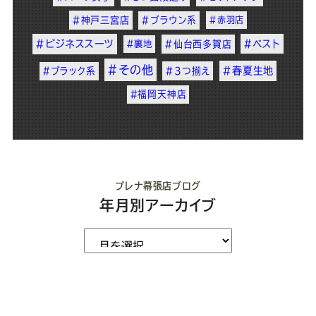
#神戸三宮店
#ブラウン系
#赤羽店
#ビジネススーツ
#ベスト
#裏地
#仙台西多賀店
#その他
#春夏生地
#ブラック系
#3つ揃え
#福岡天神店
プレナ幕張店ブログ
年月別アーカイブ