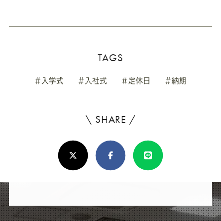
TAGS
#入学式
#入社式
#定休日
#納期
\ SHARE /
よ
ろ
X(Twitter)
Facebook
Line
し
け
れ
ば