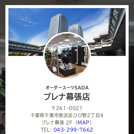
シ
ェ
ア
し
て
く
だ
さ
オーダースーツSADA
い
プレナ幕張店
〒261-0021
千葉県千葉市美浜区ひび野２丁目４
プレナ幕張 2F
（
MAP
）
TEL:
043-299-7662