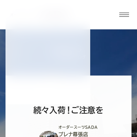
グロ
ーバ
ルメ
ニュ
BLOG
ーボ
プレナ幕張店ブログ
タン
オ
オ
オ
オ
オ
ー
ー
ー
ー
ー
続々入荷！ご注意を
ダ
ダ
ダ
ダ
ダ
オーダースーツSADA
プレナ幕張店