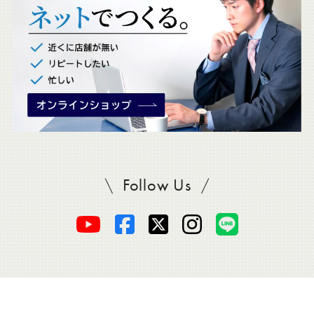
。
Follow Us
SADAをフォロー
オ
オ
オ
オ
オ
ー
ー
ー
ー
ー
ダ
ダ
ダ
ダ
ダ