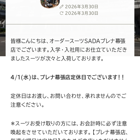
ー
ー
ー
ー
ー
投
2026年3月30日
稿
最
2026年3月30日
ス
ス
ス
ス
ス
日
終
更
新
ー
ー
ー
ー
ー
日
皆様こんにちは、オーダースーツSADAプレナ幕張
店でございます。入学・入社用にお仕立ていただき
ツ
ツ
ツ
ツ
ツ
ましたスーツが次々と入荷しております。
SADA
SADA
SADA
SADA
SADA
４/１(水)は、プレナ幕張店定休日でございます！！
の
の
の
の
の
定休日はお渡し、お問い合わせ、承れませんのでご
注意ください。
公
公
公
公
公
＊スーツお受け取りの方には、お会計時に必ず注意
式
式
式
式
式
喚起をさせていただいております。【プレナ幕張店、