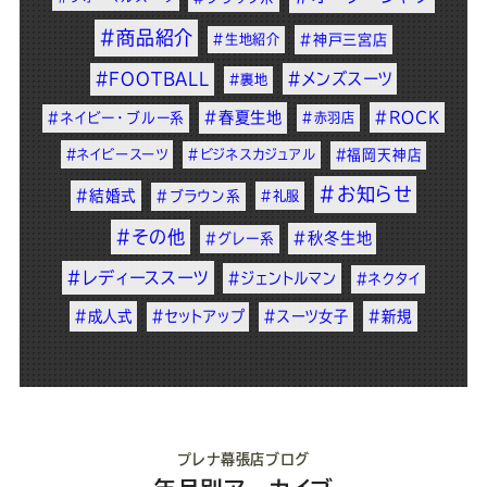
#商品紹介
#生地紹介
#神戸三宮店
#FOOTBALL
#メンズスーツ
#裏地
#春夏生地
#ROCK
#ネイビー・ブルー系
#赤羽店
#ネイビースーツ
#ビジネスカジュアル
#福岡天神店
#お知らせ
#結婚式
#ブラウン系
#礼服
#その他
#秋冬生地
#グレー系
#レディーススーツ
#ジェントルマン
#ネクタイ
#成人式
#セットアップ
#スーツ女子
#新規
プレナ幕張店ブログ