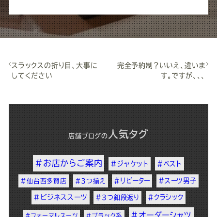
スラックスの折り目、大事に
完全予約制？いいえ、違いま
してください
す。ですが、、、
人気タグ
店舗ブログ
の
#お店からご案内
#ジャケット
#ベスト
#リピーター
#スーツ男子
#仙台西多賀店
#3つ揃え
#ビジネススーツ
#クラシック
#3つ釦段返り
#オーダーシャツ
#フォーマルスーツ
#ブラック系