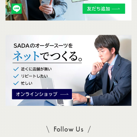
チ
ェ
ッ
ク
。
Follow Us
SADAをフォロー