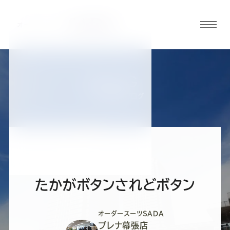
グロ
ーバ
ルメ
ニュ
BLOG
ーボ
プレナ幕張店ブログ
タン
オ
オ
オ
オ
オ
ー
ー
ー
ー
ー
たかがボタンされどボタン
ダ
ダ
ダ
ダ
ダ
オーダースーツSADA
プレナ幕張店