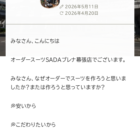
ー
ー
ー
ー
ー
投
2026年5月11日
稿
最
2026年4月20日
ス
ス
ス
ス
ス
日
終
更
新
ー
ー
ー
ー
ー
日
みなさん、こんにちは
ツ
ツ
ツ
ツ
ツ
オーダースーツSADAプレナ幕張店でございます。
SADA
SADA
SADA
SADA
SADA
みなさん、なぜオーダーでスーツを作ろうと思いま
したか？または作ろうと思っていますか？
の
の
の
の
の
公
公
公
公
公
💭安いから
式
式
式
式
式
💭こだわりたいから