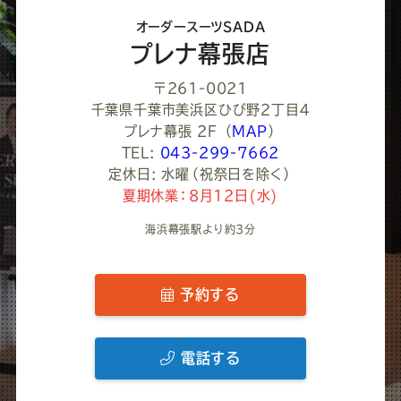
さ
オーダースーツSADA
い
プレナ幕張店
〒261-0021
千葉県千葉市美浜区ひび野２丁目４
プレナ幕張 2F
（
MAP
）
TEL:
043-299-7662
定休日: 水曜（祝祭日を除く）
夏期休業：8月12日(水)
海浜幕張駅より約3分
予約する
電話する