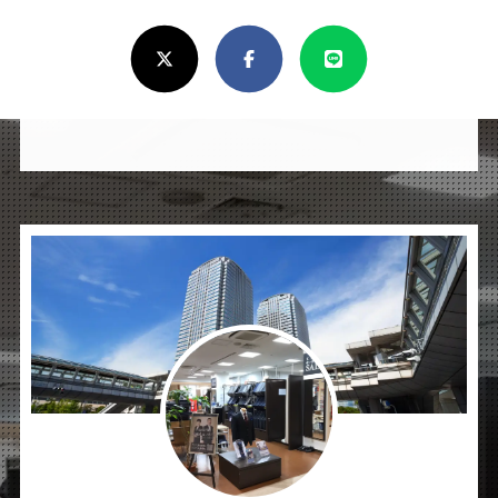
ろ
X(Twitter)
Facebook
Line
し
け
れ
ば
シ
ェ
ア
し
て
く
だ