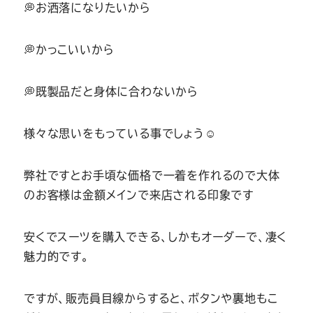
Youtube
Facebook
Twitter
Instagram
LINE
💭お洒落になりたいから
💭かっこいいから
💭既製品だと身体に合わないから
様々な思いをもっている事でしょう☺
弊社ですとお手頃な価格で一着を作れるので大体
のお客様は金額メインで来店される印象です
安くでスーツを購入できる、しかもオーダーで、凄く
魅力的です。
ですが、販売員目線からすると、ボタンや裏地もこ