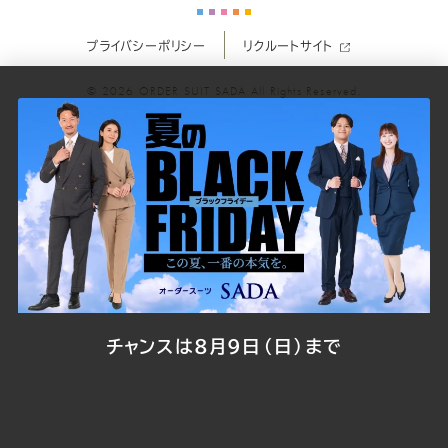
ー
ー
ー
ー
ー
プライバシーポリシー
リクルートサイト
ツ
ツ
ツ
ツ
ツ
© 2026
ORDER SUIT SADA
All Rights Reserved.
SADA
SADA
SADA
SADA
SADA
の
の
の
の
の
公
公
公
公
公
式
式
式
式
式
Youtube
Facebook
Twitter
Instagr
LINE
チャンスは8月9日（日）まで