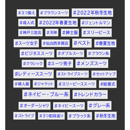
#2022年秋冬生地
#3つ揃え
#ブラウンスーツ
#2022年春夏生地
#成人式
#ジェントルマン
#紳士服
#スリーピース
#神戸三宮店
#天神
#ベスト
#スーツ女子
#春夏生地
#仙台西多賀店
#ビジネススーツ
#ダブルスーツ
#ブラウン系
#メンズスーツ
#スーツ男子
#クラシック
#レディーススーツ
#ストライプスーツ
#セットアップ
#婦人服
#ジャケット
#スリーピーススーツ
#結婚式
#ネイビー・ブルー系
#トレンドカラー
#グレー系
#オーダーシャツ
#ネイビースーツ
#秋冬生地
#ストライプ
#3つ釦段返り
#ブラック系