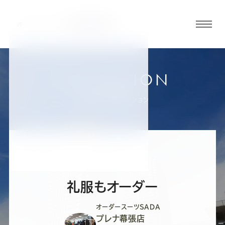
グロ
ーバ
ルメ
ニュ
COLLECTION
ーボ
プレナ幕張店
お客様スーツコレクション
タン
オ
オ
オ
オ
オ
ー
ー
ー
ー
ー
礼服もオーダー
ダ
ダ
ダ
ダ
ダ
オーダースーツSADA
プレナ幕張店