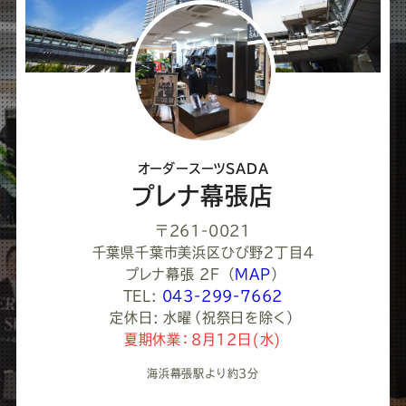
し
て
く
だ
さ
オーダースーツSADA
い
プレナ幕張店
〒261-0021
千葉県千葉市美浜区ひび野２丁目４
プレナ幕張 2F
（
MAP
）
TEL:
043-299-7662
定休日: 水曜（祝祭日を除く）
夏期休業：8月12日(水)
海浜幕張駅より約3分