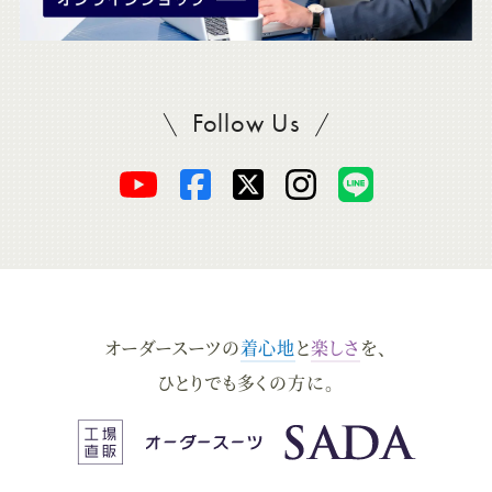
Follow Us
SADAをフォロー
オ
オ
オ
オ
オ
ー
ー
ー
ー
ー
ダ
ダ
ダ
ダ
ダ
オーダースーツの
着心地
と
楽しさ
を、
ー
ー
ー
ー
ー
ひとりでも多くの方に。
ス
ス
ス
ス
ス