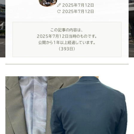
ー
ー
ー
ー
ー
投
2025年7月12日
稿
最
2025年7月12日
ス
ス
ス
ス
ス
日
終
更
この記事の内容は、
新
ー
ー
ー
ー
ー
2025年7月12日当時のものです。
日
公開から1年以上経過しています。
（393日）
ツ
ツ
ツ
ツ
ツ
SADA
SADA
SADA
SADA
SADA
の
の
の
の
の
公
公
公
公
公
式
式
式
式
式