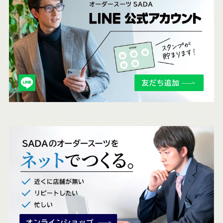
ち
ら
も
チ
ェ
ッ
ク
。