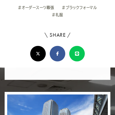
#オーダースーツ幕張
#ブラックフォーマル
#礼服
\ SHARE /
よ
ろ
X(Twitter)
Facebook
Line
し
け
れ
ば
シ
ェ
ア