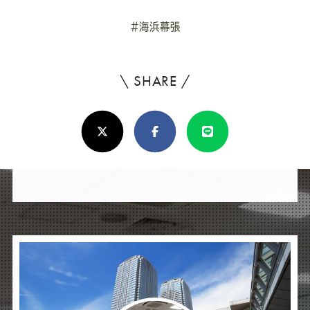
#海浜幕張
\ SHARE /
よ
ろ
X(Twitter)
Facebook
Line
し
け
れ
ば
シ
ェ
ア