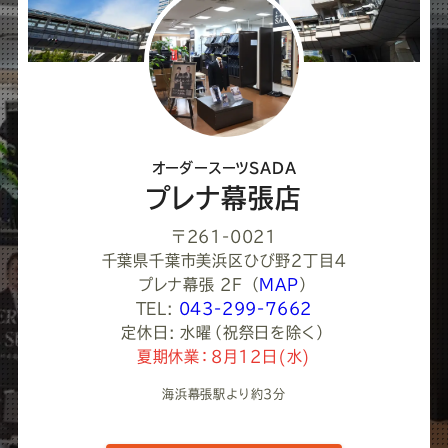
し
て
く
だ
さ
オーダースーツSADA
い
プレナ幕張店
〒261-0021
千葉県千葉市美浜区ひび野２丁目４
プレナ幕張 2F
（
MAP
）
TEL:
043-299-7662
定休日: 水曜（祝祭日を除く）
夏期休業：8月12日(水)
海浜幕張駅より約3分