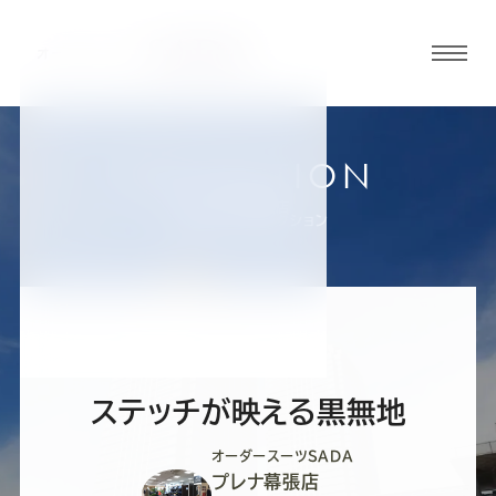
グロ
ーバ
ルメ
ニュ
COLLECTION
ーボ
プレナ幕張店
お客様スーツコレクション
タン
オ
オ
オ
オ
オ
ー
ー
ー
ー
ー
ステッチが映える黒無地
ダ
ダ
ダ
ダ
ダ
オーダースーツSADA
プレナ幕張店