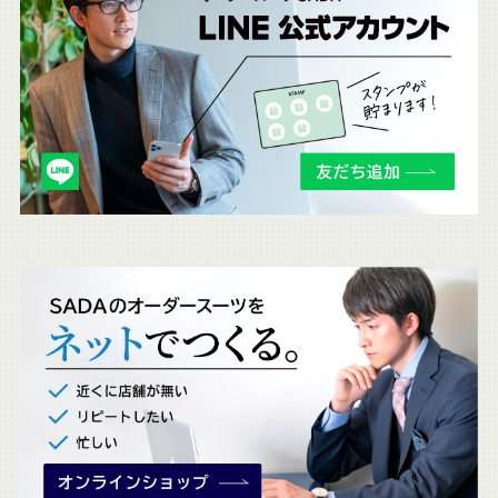
ち
ら
も
チ
ェ
ッ
ク
。