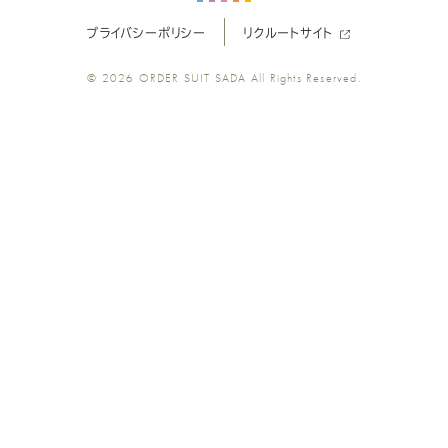
プライバシーポリシー
リクルートサイト
ツ
ツ
ツ
ツ
ツ
© 2026
ORDER SUIT SADA
All Rights Reserved.
SADA
SADA
SADA
SADA
SADA
の
の
の
の
の
公
公
公
公
公
式
式
式
式
式
Youtube
Facebook
Twitter
Instagr
LINE