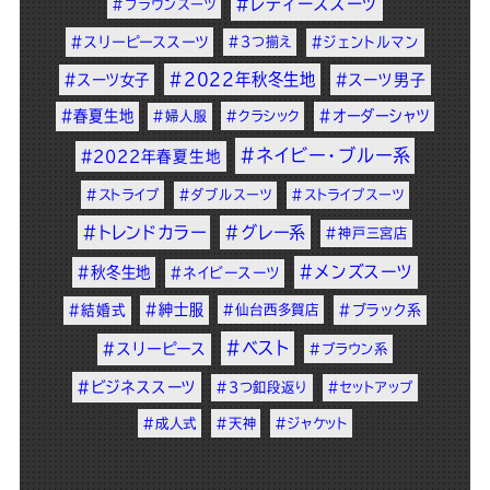
#レディーススーツ
#ブラウンスーツ
#スリーピーススーツ
#3つ揃え
#ジェントルマン
#2022年秋冬生地
#スーツ女子
#スーツ男子
#春夏生地
#オーダーシャツ
#婦人服
#クラシック
#ネイビー・ブルー系
#2022年春夏生地
#ストライプ
#ダブルスーツ
#ストライプスーツ
#トレンドカラー
#グレー系
#神戸三宮店
#メンズスーツ
#秋冬生地
#ネイビースーツ
#紳士服
#結婚式
#仙台西多賀店
#ブラック系
#ベスト
#スリーピース
#ブラウン系
#ビジネススーツ
#3つ釦段返り
#セットアップ
#成人式
#天神
#ジャケット