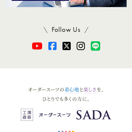
Follow Us
SADAをフォロー
オ
オ
オ
オ
オ
ー
ー
ー
ー
ー
ダ
ダ
ダ
ダ
ダ
オーダースーツの
着心地
と
楽しさ
を、
ー
ー
ー
ー
ー
ひとりでも多くの方に。
ス
ス
ス
ス
ス
ー
ー
ー
ー
ー