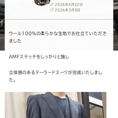
ー
ー
ー
ー
ー
投
2026年4月22日
稿
最
2026年3月9日
ス
ス
ス
ス
ス
日
終
更
新
ー
ー
ー
ー
ー
日
ウール100％の柔らかな生地でお仕立ていただき
ました
ツ
ツ
ツ
ツ
ツ
AMFステッチをしっかりと施し
SADA
SADA
SADA
SADA
SADA
立体感のあるテーラードスーツが完成いたしまし
の
の
の
の
の
た。
公
公
公
公
公
式
式
式
式
式