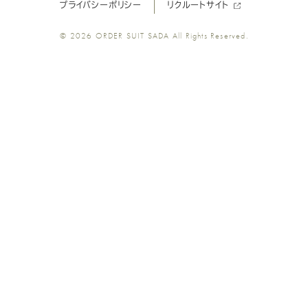
プライバシーポリシー
リクルートサイト
ツ
ツ
ツ
ツ
ツ
© 2026
ORDER SUIT SADA
All Rights Reserved.
SADA
SADA
SADA
SADA
SADA
の
の
の
の
の
公
公
公
公
公
式
式
式
式
式
Youtube
Facebook
Twitter
Instagr
LINE