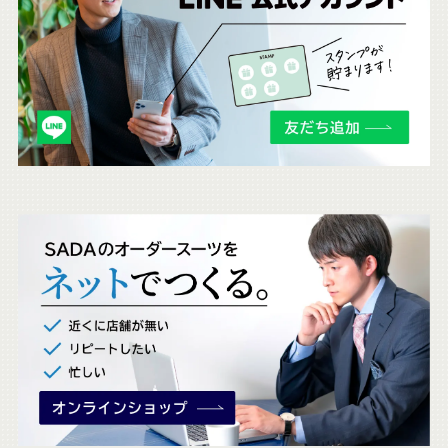
ら
も
チ
ェ
ッ
ク
。