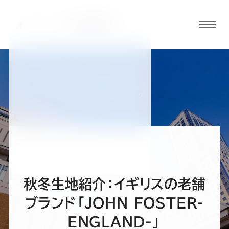
グロ
ーバ
ルメ
ニュ
BLOG
ーボ
札幌駅前通店ブログ
タン
オ
オ
オ
オ
オ
ー
ー
ー
ー
ー
秋冬生地紹介：イギリスの老舗
ダ
ダ
ダ
ダ
ダ
ブランド「JOHN FOSTER-
ENGLAND-」