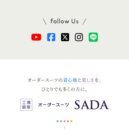
Follow Us
SADAをフォロー
オ
オ
オ
オ
オ
ー
ー
ー
ー
ー
ダ
ダ
ダ
ダ
ダ
オーダースーツの
着心地
と
楽しさ
を、
ー
ー
ー
ー
ー
ひとりでも多くの方に。
ス
ス
ス
ス
ス
ー
ー
ー
ー
ー