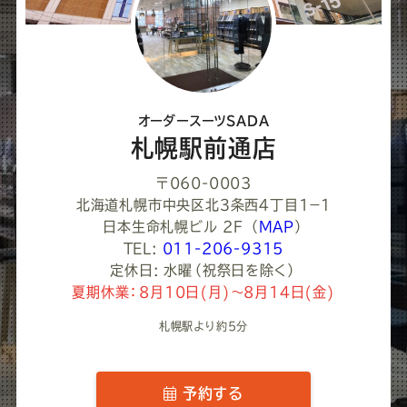
て
く
だ
さ
オーダースーツSADA
い
札幌駅前通店
〒060-0003
北海道札幌市中央区北３条西４丁目1−１
日本生命札幌ビル 2F
（
MAP
）
TEL:
011-206-9315
定休日: 水曜（祝祭日を除く）
夏期休業：8月10日(月)～8月14日(金)
札幌駅より約5分
予約する