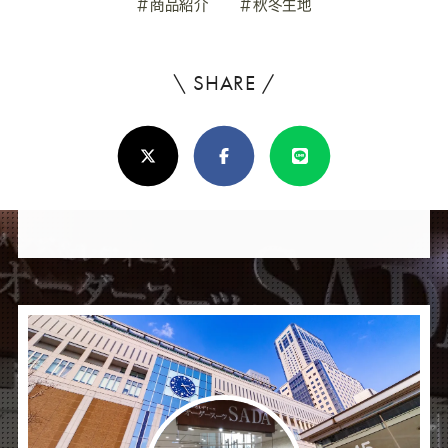
#商品紹介
#秋冬生地
\ SHARE /
よ
ろ
X(Twitter)
Facebook
Line
し
け
れ
ば
シ
ェ
ア
し