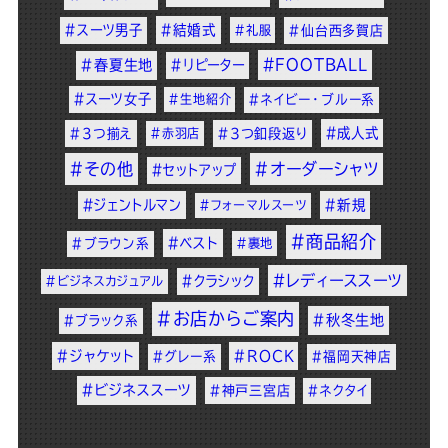
#スーツ男子
#結婚式
#礼服
#仙台西多賀店
#FOOTBALL
#春夏生地
#リピーター
#スーツ女子
#生地紹介
#ネイビー・ブルー系
#成人式
#3つ揃え
#赤羽店
#3つ釦段返り
#その他
#オーダーシャツ
#セットアップ
#ジェントルマン
#新規
#フォーマルスーツ
#商品紹介
#ベスト
#ブラウン系
#裏地
#レディーススーツ
#クラシック
#ビジネスカジュアル
#お店からご案内
#秋冬生地
#ブラック系
#ジャケット
#ROCK
#グレー系
#福岡天神店
#ビジネススーツ
#神戸三宮店
#ネクタイ