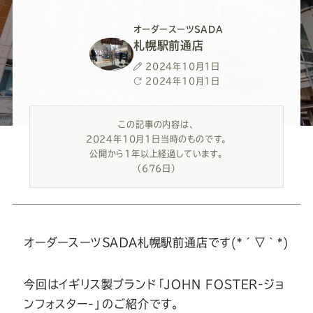
ー
ー
ー
ー
ー
オーダースーツSADA
ス
ス
ス
ス
ス
札幌駅前通店
投
2024年10月1日
ー
ー
ー
ー
ー
稿
最
2024年10月1日
日
終
更
ツ
ツ
ツ
ツ
ツ
この記事の内容は、
新
2024年10月1日当時のものです。
日
公開から1年以上経過しています。
SADA
SADA
SADA
SADA
SADA
（676日）
の
の
の
の
の
公
公
公
公
公
オーダースーツＳＡＤＡ札幌駅前通店です(*´▽｀*)
式
式
式
式
式
今回はイギリス製ブランド「JOHN FOSTER-ジョ
ンフォスター-」のご紹介です。