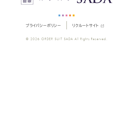
ー
ー
ー
ー
ー
プライバシーポリシー
リクルートサイト
ツ
ツ
ツ
ツ
ツ
© 2026
ORDER SUIT SADA
All Rights Reserved.
SADA
SADA
SADA
SADA
SADA
の
の
の
の
の
公
公
公
公
公
式
式
式
式
式
Youtube
Facebook
Twitter
Instagr
LINE