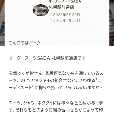
ー
ー
ー
ー
ー
オーダースーツSADA
札幌駅前通店
ス
ス
ス
ス
ス
投
2026年5月22日
稿
最
2026年5月22日
日
終
ー
ー
ー
ー
ー
更
新
日
ツ
ツ
ツ
ツ
ツ
こんにちは(^^♪
SADA
SADA
SADA
SADA
SADA
オーダースーツSADA 札幌駅前通店です！
の
の
の
の
の
突然ですが皆さん、普段何気なく袖を通しているス
ーツ、シャツとネクタイの組合せなど、いわゆる”コ
公
公
公
公
公
ーディネート”に拘りを持っていらっしゃいますか？
式
式
式
式
式
スーツ、シャツ、ネクタイには様々な色と柄がありま
す。それらをどのように組み合わせるかによって印