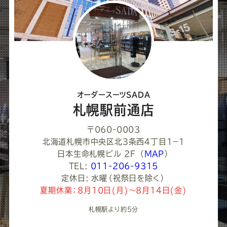
し
て
く
だ
さ
オーダースーツSADA
い
札幌駅前通店
〒060-0003
北海道札幌市中央区北３条西４丁目1−１
日本生命札幌ビル 2F
（
MAP
）
TEL:
011-206-9315
定休日: 水曜（祝祭日を除く）
夏期休業：8月10日(月)～8月14日(金)
札幌駅より約5分