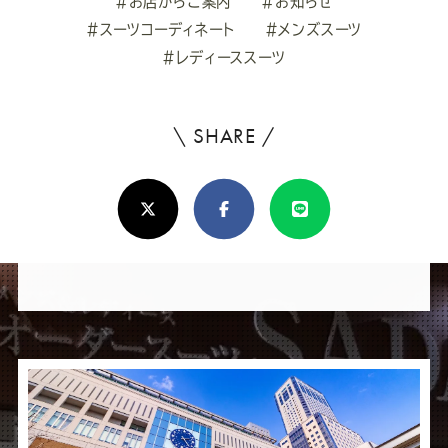
#お店からご案内
#お知らせ
#スーツコーディネート
#メンズスーツ
#レディーススーツ
\ SHARE /
よ
ろ
X(Twitter)
Facebook
Line
し
け
れ
ば
シ
ェ
ア