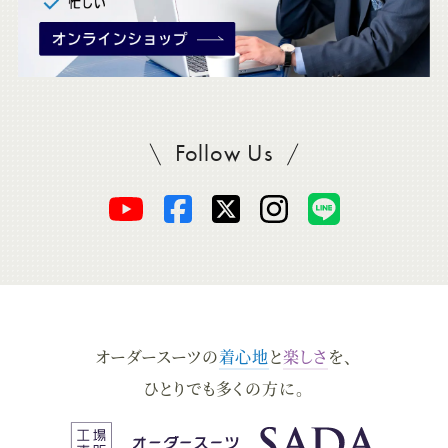
Follow Us
SADAをフォロー
オ
オ
オ
オ
オ
ー
ー
ー
ー
ー
ダ
ダ
ダ
ダ
ダ
オーダースーツの
着心地
と
楽しさ
を、
ー
ー
ー
ー
ー
ひとりでも多くの方に。
ス
ス
ス
ス
ス