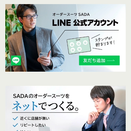
こ
ち
ら
も
チ
ェ
ッ
ク
。