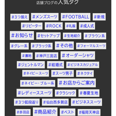
人気タグ
店舗ブログ
の
#メンズスーツ
#FOOTBALL
#新規
#3つ揃え
#リピーター
#ROCK
#成人式
#礼服
#お知らせ
#セットアップ
#生地紹介
#ブラウン系
#その他
#グレー系
#ブラック系
#フォーマルスーツ
#オーダーシャツ
#裏地
#神戸三宮店
#ジェントルマン
#結婚式
#ビジネスカジュアル
#スーツ男子
#ネイビースーツ
#ネクタイ
#お店からご案内
#ネイビー・ブルー系
#レディーススーツ
#クラシック
#春夏生地
#ビジネススーツ
#3つ釦段返り
#仙台西多賀店
#商品紹介
#ベスト
#赤羽店
#福岡天神店