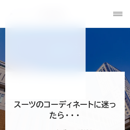
グロ
ーバ
ルメ
ニュ
BLOG
ーボ
札幌駅前通店ブログ
タン
オ
オ
オ
オ
オ
ー
ー
ー
ー
ー
スーツのコーディネートに迷っ
ダ
ダ
ダ
ダ
ダ
たら・・・