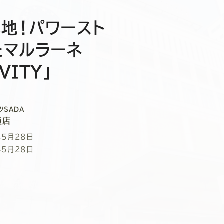
地！パワースト
たマルラーネ
VITY」
ツSADA
通店
年5月28日
年5月28日