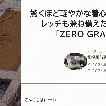
驚くほど軽やかな着心
レッチも兼ね備え
「ZERO GRA
オーダースー
札幌駅前
投
2026
稿
最
2026
日
終
更
新
日
こんにちは(*^^*)