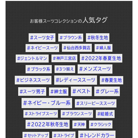
人気タグ
お客様スーツコレクション
の
#スーツ女子
#秋冬生地
#ブラウン系
#ネイビースーツ
#仙台西多賀店
#婦人服
#2022年春夏生地
#ジェントルマン
#神戸三宮店
#メンズスーツ
#ブラック系
#3つ揃え
#レディーススーツ
#ビジネススーツ
#春夏生地
#ベスト
#グレー系
#スーツ男子
#紳士服
#ネイビー・ブルー系
#スリーピーススーツ
#ストライプスーツ
#ブラウンスーツ
#結婚式
#2022年秋冬生地
#天神
#クラシック
#トレンドカラー
#セットアップ
#ストライプ