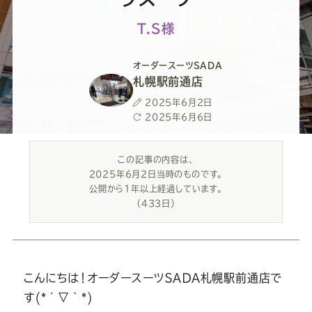
ー
ー
ー
ー
ー
T.S様
ス
ス
ス
ス
ス
オーダースーツSADA
ー
ー
ー
ー
ー
札幌駅前通店
投
2025年6月2日
ツ
ツ
ツ
ツ
ツ
稿
最
2025年6月6日
日
終
更
SADA
SADA
SADA
SADA
SADA
この記事の内容は、
新
2025年6月2日当時のものです。
日
公開から1年以上経過しています。
の
の
の
の
の
（433日）
公
公
公
公
公
式
式
式
式
式
こんにちは！オーダースーツＳＡＤＡ札幌駅前通店で
す(*´▽｀*)