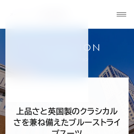
グロ
ーバ
ルメ
ニュ
COLLECTION
ーボ
札幌駅前通店
お客様スーツコレクション
タン
オ
オ
オ
オ
オ
ー
ー
ー
ー
ー
上品さと英国製のクラシカル
ダ
ダ
ダ
ダ
ダ
さを兼ね備えたブルーストライ
プスーツ