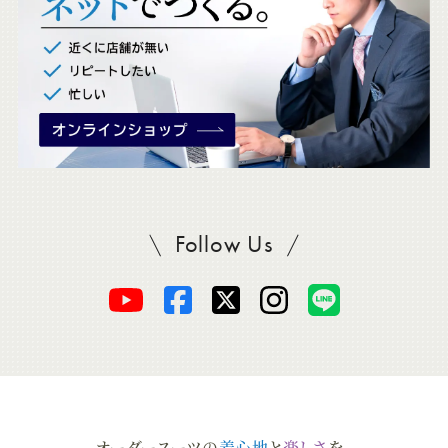
。
Follow Us
SADAをフォロー
オ
オ
オ
オ
オ
ー
ー
ー
ー
ー
ダ
ダ
ダ
ダ
ダ
オーダースーツの
着心地
と
楽しさ
を、