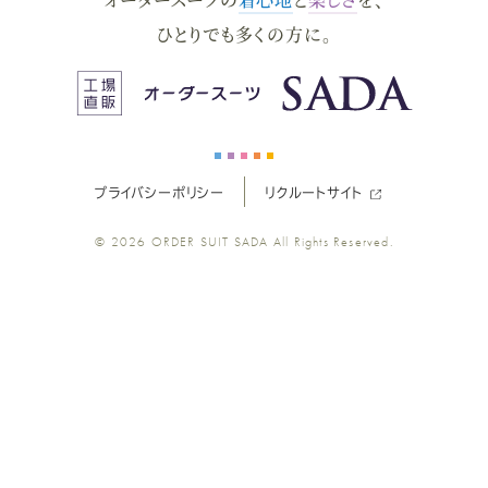
ー
ー
ー
ー
ー
ひとりでも多くの方に。
ス
ス
ス
ス
ス
ー
ー
ー
ー
ー
プライバシーポリシー
リクルートサイト
ツ
ツ
ツ
ツ
ツ
© 2026
ORDER SUIT SADA
All Rights Reserved.
SADA
SADA
SADA
SADA
SADA
の
の
の
の
の
公
公
公
公
公
式
式
式
式
式