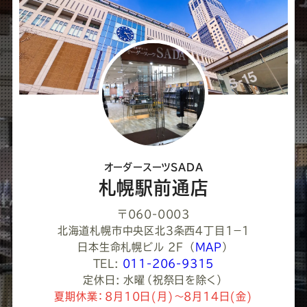
ェ
ア
し
て
く
だ
さ
オーダースーツSADA
い
札幌駅前通店
〒060-0003
北海道札幌市中央区北３条西４丁目1−１
日本生命札幌ビル 2F
（
MAP
）
TEL:
011-206-9315
定休日: 水曜（祝祭日を除く）
夏期休業：8月10日(月)～8月14日(金)