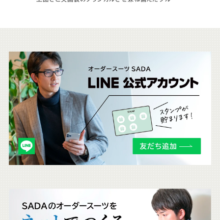
こ
ち
ら
も
チ
ェ
ッ
ク