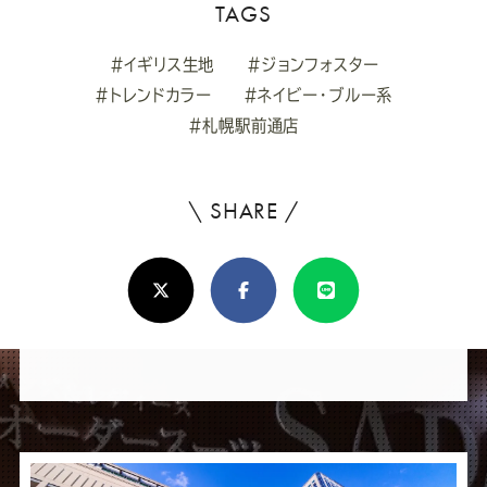
TAGS
#イギリス生地
#ジョンフォスター
#トレンドカラー
#ネイビー・ブルー系
#札幌駅前通店
\ SHARE /
よ
ろ
X(Twitter)
Facebook
Line
し
け
れ
ば
シ