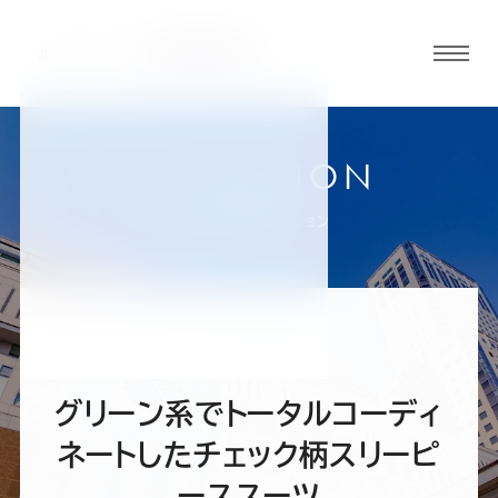
グロ
ーバ
ルメ
ニュ
COLLECTION
ーボ
札幌駅前通店
お客様スーツコレクション
タン
オ
オ
オ
オ
オ
ー
ー
ー
ー
ー
グリーン系でトータルコーディ
ダ
ダ
ダ
ダ
ダ
ネートしたチェック柄スリーピ
ーススーツ