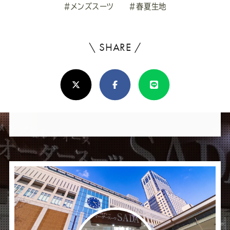
#メンズスーツ
#春夏生地
\ SHARE /
よ
ろ
X(Twitter)
Facebook
Line
し
け
れ
ば
シ
ェ
ア
し