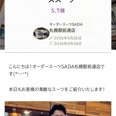
ー
ー
ー
ー
ー
S.T様
ス
ス
ス
ス
ス
オーダースーツSADA
ー
ー
ー
ー
ー
札幌駅前通店
投
2026年5月26日
ツ
ツ
ツ
ツ
ツ
稿
最
2026年5月26日
日
終
更
SADA
SADA
SADA
SADA
SADA
新
日
こんにちは！オーダースーツＳＡＤＡ札幌駅前通店で
の
の
の
の
の
す(*^-^*)
公
公
公
公
公
本日もお客様の素敵なスーツをご紹介いたします！
式
式
式
式
式