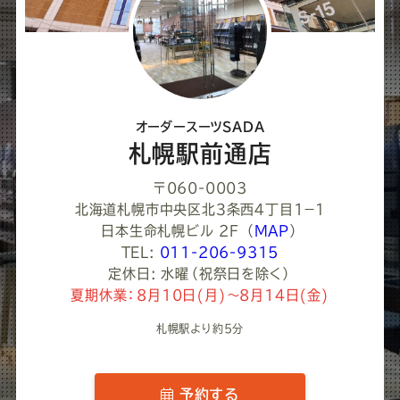
て
く
だ
さ
オーダースーツSADA
い
札幌駅前通店
〒060-0003
北海道札幌市中央区北３条西４丁目1−１
日本生命札幌ビル 2F
（
MAP
）
TEL:
011-206-9315
定休日: 水曜（祝祭日を除く）
夏期休業：8月10日(月)～8月14日(金)
札幌駅より約5分
予約する