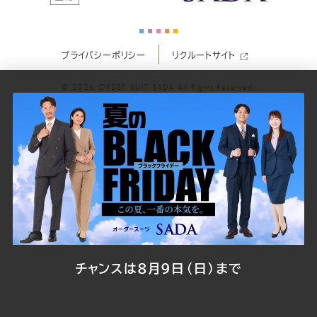
ー
ー
ー
ー
ー
プライバシーポリシー
リクルートサイト
ツ
ツ
ツ
ツ
ツ
© 2026
ORDER SUIT SADA
All Rights Reserved.
SADA
SADA
SADA
SADA
SADA
の
の
の
の
の
公
公
公
公
公
式
式
式
式
式
Youtube
Facebook
Twitter
Instagr
LINE
チャンスは8月9日（日）まで