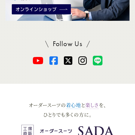
Follow Us
SADAをフォロー
オ
オ
オ
オ
オ
ー
ー
ー
ー
ー
ダ
ダ
ダ
ダ
ダ
オーダースーツの
着心地
と
楽しさ
を、
ー
ー
ー
ー
ー
ひとりでも多くの方に。
ス
ス
ス
ス
ス