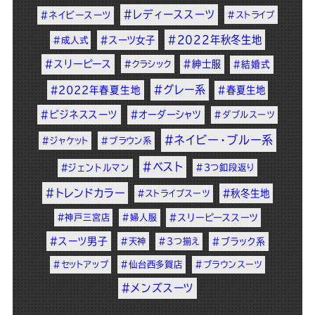
#レディーススーツ
#ネイビースーツ
#ストライプ
#2022年秋冬生地
#スーツ女子
#成人式
#スリーピース
#紳士服
#クラシック
#結婚式
#グレー系
#2022年春夏生地
#春夏生地
#ビジネススーツ
#オーダーシャツ
#ダブルスーツ
#ネイビー・ブルー系
#ジャケット
#ブラウン系
#ベスト
#ジェントルマン
#3つ釦段返り
#トレンドカラー
#秋冬生地
#ストライプスーツ
#神戸三宮店
#婦人服
#スリーピーススーツ
#スーツ男子
#天神
#3つ揃え
#ブラック系
#セットアップ
#仙台西多賀店
#ブラウンスーツ
#メンズスーツ