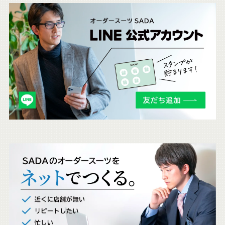
こ
ち
ら
も
チ
ェ
ッ
ク
。