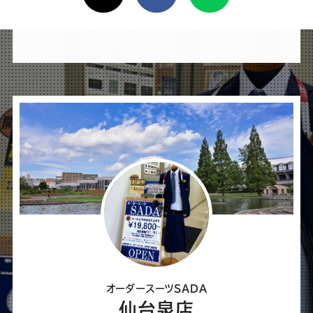
け
れ
ば
シ
ェ
ア
し
て
く
だ
さ
オーダースーツSADA
い
仙台泉店