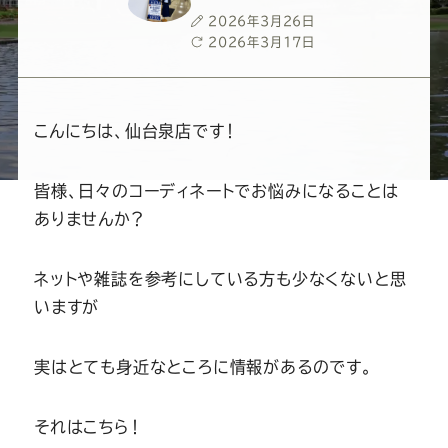
ー
ー
ー
ー
ー
投
2026年3月26日
稿
最
2026年3月17日
ス
ス
ス
ス
ス
日
終
更
新
ー
ー
ー
ー
ー
日
こんにちは、仙台泉店です！
ツ
ツ
ツ
ツ
ツ
皆様、日々のコーディネートでお悩みになることは
ありませんか？
SADA
SADA
SADA
SADA
SADA
ネットや雑誌を参考にしている方も少なくないと思
の
の
の
の
の
いますが
公
公
公
公
公
実はとても身近なところに情報があるのです。
式
式
式
式
式
それはこちら！