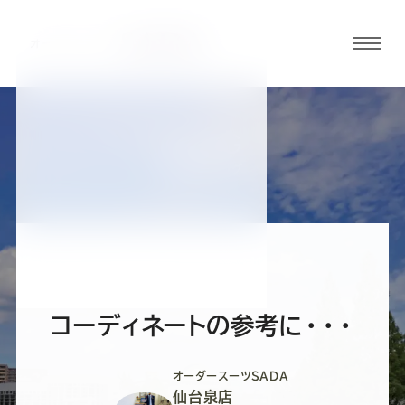
グロ
ーバ
ルメ
ニュ
BLOG
ーボ
仙台泉店ブログ
タン
オ
オ
オ
オ
オ
ー
ー
ー
ー
ー
コーディネートの参考に・・・
ダ
ダ
ダ
ダ
ダ
オーダースーツSADA
仙台泉店