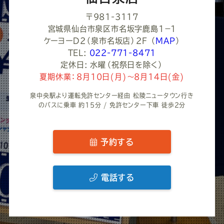
〒981-3117
宮城県仙台市泉区市名坂字鹿島1−１
ケーヨーD2（泉市名坂店）2F
（
MAP
）
TEL:
022-771-8471
定休日: 水曜（祝祭日を除く）
夏期休業：8月10日(月)～8月14日(金)
泉中央駅より運転免許センター経由 松陵ニュータウン行き
のバスに乗車 約15分 / 免許センター下車 徒歩2分
予約する
電話する