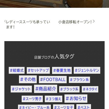
レディーススーツも承ってい
小倉店移転オープン！
ます！
人気タグ
店舗ブログ
の
#結婚式
#セットアップ
#春夏生地
#ジェントルマン
#その他
#FOOTBALL
#ブラウン系
#商品紹介
#ジャケット
#ブラック系
#ネクタイ
#お知らせ
#スーツ男子
#3つ揃え
#スーツ女子
#ベスト
#ネイビー・ブルー系