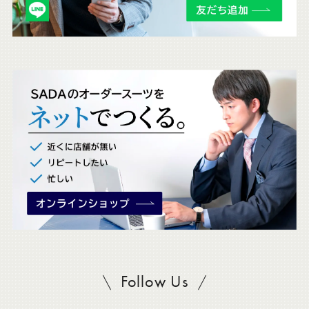
チ
ェ
ッ
ク
。
Follow Us
SADAをフォロー