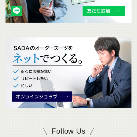
チ
ェ
ッ
ク
。
Follow Us
SADAをフォロー