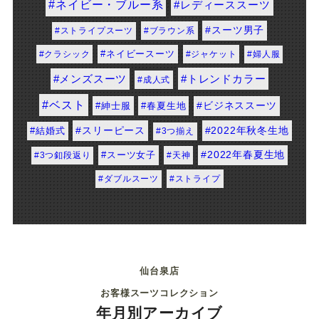
#レディーススーツ
#ストライプスーツ
#ブラウン系
#スーツ男子
#クラシック
#ネイビースーツ
#メンズスーツ
#ジャケット
#婦人服
#成人式
#ベスト
#トレンドカラー
#紳士服
#春夏生地
#ビジネススーツ
#スリーピース
#結婚式
#3つ揃え
#2022年秋冬生地
#スーツ女子
#3つ釦段返り
#2022年春夏生地
#天神
#ダブルスーツ
#ストライプ
仙台泉店
お客様スーツコレクション
年月別アーカイブ