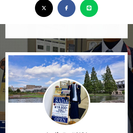
け
れ
ば
シ
ェ
ア
し
て
く
だ
さ
オーダースーツSADA
い
仙台泉店