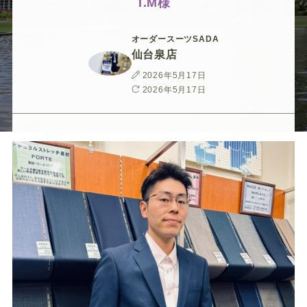
ー
ー
ー
ー
ー
オーダースーツSADA
仙台泉店
ス
ス
ス
ス
ス
投
2026年5月17日
稿
最
2026年5月17日
ー
ー
ー
ー
ー
日
終
更
新
ツ
ツ
ツ
ツ
ツ
日
SADA
SADA
SADA
SADA
SADA
の
の
の
の
の
公
公
公
公
公
式
式
式
式
式