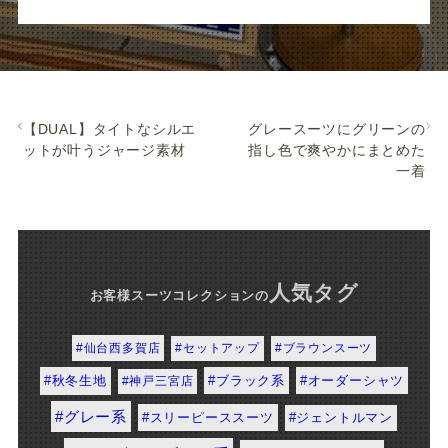
【DUAL】タイトなシルエット
グレースーツにグリーンの指
が叶うジャージ素材
し色で爽やかにまとめた一
着
人気タグ
お客様スーツコレクション
の
#仙台西多賀店
#セットアップ
#ブラウンスーツ
#秋冬生地
#神戸三宮店
#ブラック系
#グレー系
#オーダーシャツ
#スリーピーススーツ
#ネイビー・ブルー系
#ジェントルマン