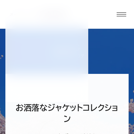
グロ
ーバ
ルメ
ニュ
BLOG
ーボ
仙台西多賀店ブログ
タン
オ
オ
オ
オ
オ
ー
ー
ー
ー
ー
お洒落なジャケットコレクショ
ダ
ダ
ダ
ダ
ダ
ン