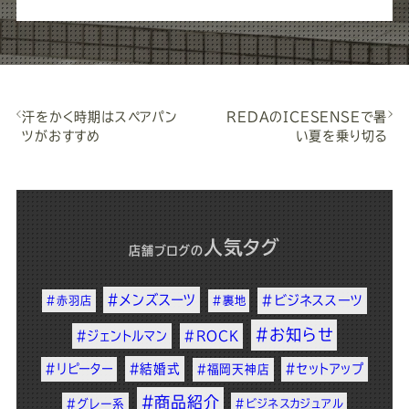
汗をかく時期はスペアパン
REDAのICESENSEで暑
ツがおすすめ
い夏を乗り切る
人気タグ
店舗ブログ
の
#メンズスーツ
#ビジネススーツ
#赤羽店
#裏地
#お知らせ
#ジェントルマン
#ROCK
#リピーター
#結婚式
#セットアップ
#福岡天神店
#商品紹介
#グレー系
#ビジネスカジュアル