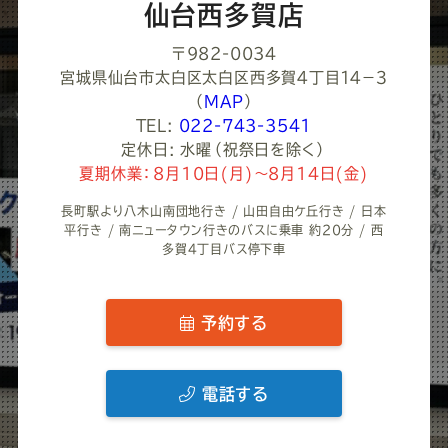
い
仙台西多賀店
〒982-0034
宮城県仙台市太白区太白区西多賀４丁目１４−３
（
MAP
）
TEL:
022-743-3541
定休日: 水曜（祝祭日を除く）
夏期休業：8月10日(月)～8月14日(金)
長町駅より八木山南団地行き / 山田自由ケ丘行き / 日本
平行き / 南ニュータウン行きのバスに乗車 約20分 / 西
多賀4丁目バス停下車
予約する
電話する