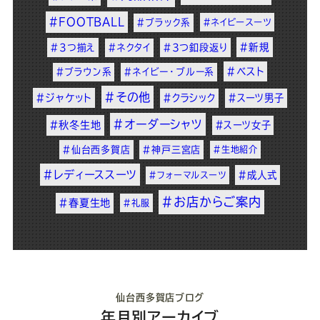
#FOOTBALL
#ブラック系
#ネイビースーツ
#新規
#3つ揃え
#ネクタイ
#3つ釦段返り
#ベスト
#ブラウン系
#ネイビー・ブルー系
#その他
#ジャケット
#クラシック
#スーツ男子
#オーダーシャツ
#秋冬生地
#スーツ女子
#仙台西多賀店
#神戸三宮店
#生地紹介
#レディーススーツ
#成人式
#フォーマルスーツ
#お店からご案内
#春夏生地
#礼服
仙台西多賀店ブログ
年月別アーカイブ