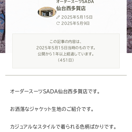
ー
ー
ー
ー
ー
オーダースーツSADA
仙台西多賀店
ス
ス
ス
ス
ス
投
2025年5月15日
稿
最
2025年5月9日
日
終
ー
ー
ー
ー
ー
更
この記事の内容は、
新
2025年5月15日当時のものです。
日
ツ
ツ
ツ
ツ
ツ
公開から1年以上経過しています。
（451日）
SADA
SADA
SADA
SADA
SADA
の
の
の
の
の
オーダースーツSADA仙台西多賀店です。
公
公
公
公
公
お洒落なジャケット生地のご紹介です。
式
式
式
式
式
カジュアルなスタイルで着られる色柄ばかりです。