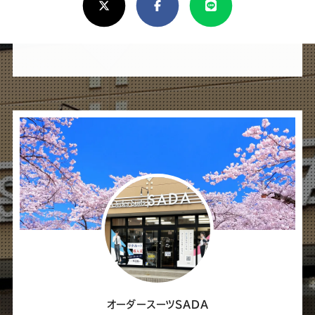
し
け
れ
ば
シ
ェ
ア
し
て
く
だ
さ
オーダースーツSADA