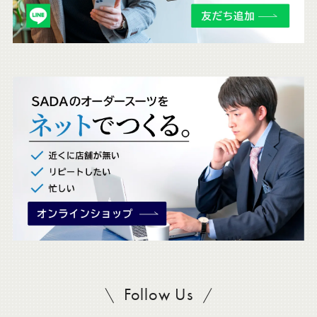
チ
ェ
ッ
ク
。
Follow Us
SADAをフォロー