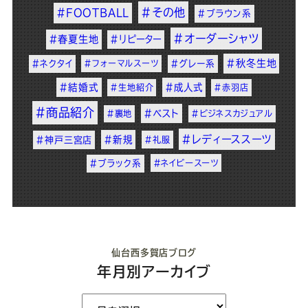
#その他
#FOOTBALL
#ブラウン系
#オーダーシャツ
#春夏生地
#リピーター
#秋冬生地
#ネクタイ
#フォーマルスーツ
#グレー系
#結婚式
#成人式
#生地紹介
#赤羽店
#商品紹介
#ベスト
#裏地
#ビジネスカジュアル
#レディーススーツ
#新規
#神戸三宮店
#礼服
#ブラック系
#ネイビースーツ
仙台西多賀店ブログ
年月別アーカイブ