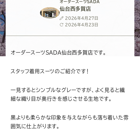
ー
ー
ー
ー
ー
オーダースーツSADA
仙台西多賀店
ス
ス
ス
ス
ス
投
2026年4月27日
稿
最
2026年4月23日
日
終
ー
ー
ー
ー
ー
更
新
日
ツ
ツ
ツ
ツ
ツ
オーダースーツSADA仙台西多賀店です。
SADA
SADA
SADA
SADA
SADA
スタッフ着用スーツのご紹介です！
の
の
の
の
の
一見するとシンプルなグレーですが、よく見ると繊
細な織り目が奥行きを感じさせる生地です。
公
公
公
公
公
黒よりも柔らかな印象を与えながらも落ち着いた雰
式
式
式
式
式
囲気に仕上がります。