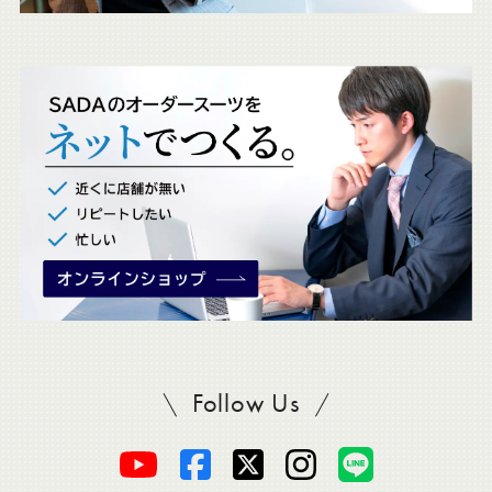
ェ
ッ
ク
。
Follow Us
SADAをフォロー
オ
オ
オ
オ
オ