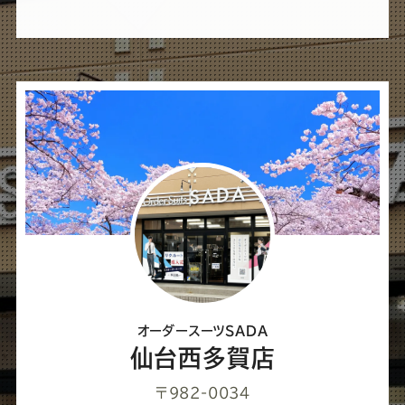
れ
ば
シ
ェ
ア
し
て
く
だ
さ
オーダースーツSADA
い
仙台西多賀店
〒982-0034