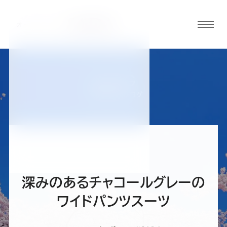
グロ
ーバ
ルメ
ニュ
BLOG
ーボ
仙台西多賀店ブログ
タン
オ
オ
オ
オ
オ
ー
ー
ー
ー
ー
深みのあるチャコールグレーの
ダ
ダ
ダ
ダ
ダ
ワイドパンツスーツ