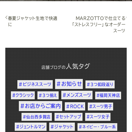
春夏ジャケット生地で快適
MARZOTTOで仕立てる
に
「ストレスフリー」なオーダー
スーツ
人気タグ
店舗ブログ
の
#お知らせ
#ビジネススーツ
#3つ釦段返り
#メンズスーツ
#クラシック
#3つ揃え
#福岡天神店
#お店からご案内
#ROCK
#スーツ男子
#セットアップ
#スーツ女子
#仙台西多賀店
#ジェントルマン
#ジャケット
#ネイビー・ブルー系