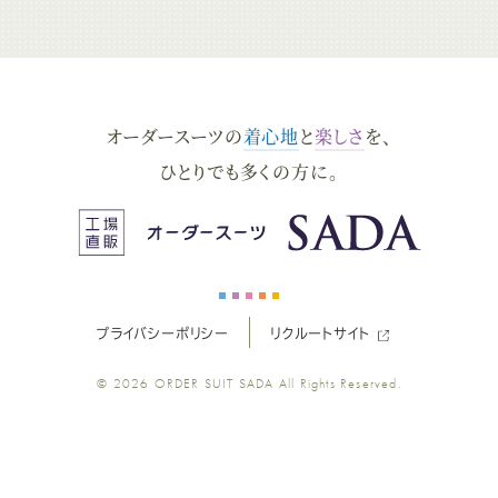
ー
ー
ー
ー
ー
ダ
ダ
ダ
ダ
ダ
オーダースーツの
着心地
と
楽しさ
を、
ー
ー
ー
ー
ー
ひとりでも多くの方に。
ス
ス
ス
ス
ス
ー
ー
ー
ー
ー
プライバシーポリシー
リクルートサイト
ツ
ツ
ツ
ツ
ツ
© 2026
ORDER SUIT SADA
All Rights Reserved.
SADA
SADA
SADA
SADA
SADA
の
の
の
の
の