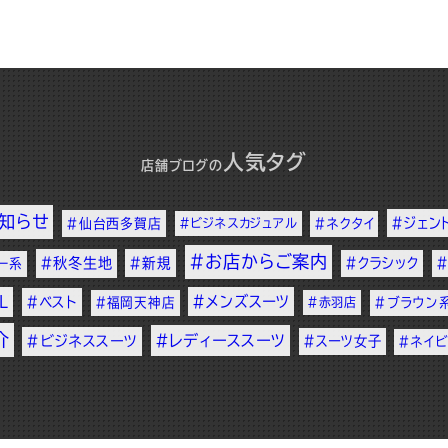
人気タグ
店舗ブログ
の
知らせ
#ジェン
#仙台西多賀店
#ビジネスカジュアル
#ネクタイ
#お店からご案内
#秋冬生地
#新規
#クラシック
ー系
L
#メンズスーツ
#ベスト
#福岡天神店
#赤羽店
#ブラウン
介
#レディーススーツ
#ビジネススーツ
#スーツ女子
#ネイ