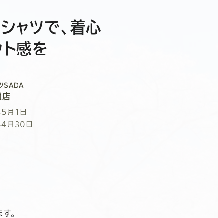
シャツで、着心
ット感を
ツSADA
賀店
年5月1日
年4月30日
ます。