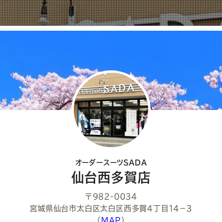
ェ
ア
し
て
く
だ
さ
い
オーダースーツSADA
仙台西多賀店
〒982-0034
宮城県仙台市太白区太白区西多賀４丁目１４−３
（
MAP
）