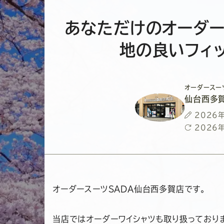
あなただけのオーダー
地の良いフィ
オーダースー
仙台西多
投
2026
稿
最
2026
日
終
更
新
日
オーダースーツSADA仙台西多賀店です。
当店ではオーダーワイシャツも取り扱っており