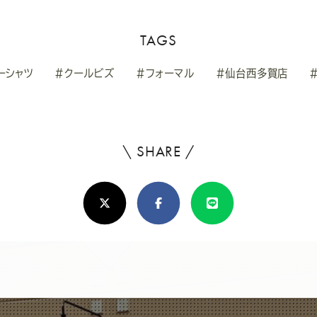
TAGS
ーシャツ
#クールビズ
#フォーマル
#仙台西多賀店
\ SHARE /
よ
ろ
X(Twitter)
Facebook
Line
し
け
れ
ば
シ