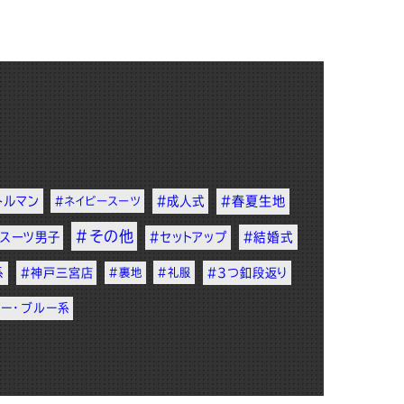
トルマン
#成人式
#春夏生地
#ネイビースーツ
#その他
#スーツ男子
#セットアップ
#結婚式
系
#神戸三宮店
#裏地
#礼服
#3つ釦段返り
ビー・ブルー系