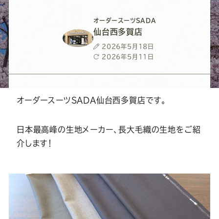
ー
ー
ー
ー
ー
オーダースーツSADA
ス
ス
ス
ス
ス
仙台西多賀店
投
2026年5月18日
ー
ー
ー
ー
ー
稿
最
2026年5月11日
日
終
更
ツ
ツ
ツ
ツ
ツ
新
日
オーダースーツSADA仙台西多賀店です。
SADA
SADA
SADA
SADA
SADA
日本最高峰の生地メーカー、長大毛織の生地をご紹
の
の
の
の
の
介します！
公
公
公
公
公
式
式
式
式
式