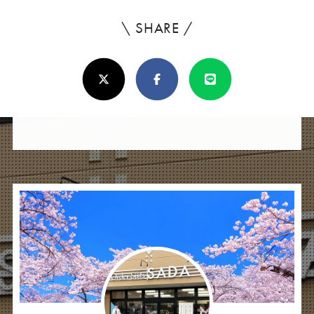
\ SHARE /
よ
ろ
X(Twitter)
Facebook
Line
し
け
れ
ば
シ
ェ
ア
し
て
く