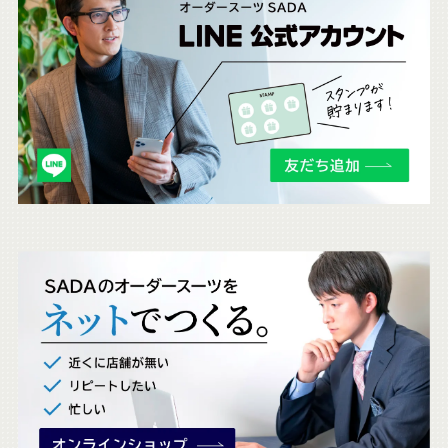
ち
ら
も
チ
ェ
ッ
ク
。