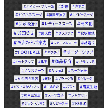
#新規
#ネイビー・ブルー系
#赤羽店
#ビジネススーツ
#福岡天神店
#ネイビースーツ
#その他
#レディーススーツ
#3つ釦段返り
#お知らせ
#成人式
#クラシック
#秋冬生地
#お店からご案内
#結婚式
#フォーマルスーツ
#オーダーシャツ
#FOOTBALL
#ネクタイ
#商品紹介
#セットアップ
#礼服
#ブラウン系
#メンズスーツ
#スーツ男子
#3つ揃え
#仙台西多賀店
#裏地
#ブラック系
#グレー系
#ベスト
#春夏生地
#ビジネスカジュアル
#生地紹介
#スーツ女子
#ジャケット
#神戸三宮店
#ジェントルマン
#リピーター
#ROCK