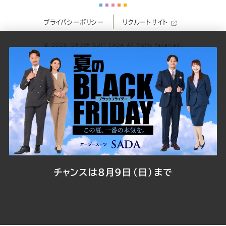
ー
ー
ー
ー
ー
プライバシーポリシー
リクルートサイト
ツ
ツ
ツ
ツ
ツ
© 2026
ORDER SUIT SADA
All Rights Reserved.
SADA
SADA
SADA
SADA
SADA
の
の
の
の
の
公
公
公
公
公
式
式
式
式
式
Youtube
Facebook
Twitter
Instagr
LINE
チャンスは8月9日（日）まで