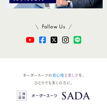
Follow Us
SADAをフォロー
オ
オ
オ
オ
オ
ー
ー
ー
ー
ー
ダ
ダ
ダ
ダ
ダ
オーダースーツの
着心地
と
楽しさ
を、
ー
ー
ー
ー
ー
ひとりでも多くの方に。
ス
ス
ス
ス
ス