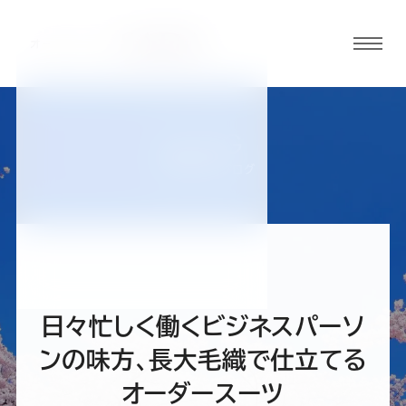
グロ
ーバ
ルメ
ニュ
BLOG
ーボ
仙台西多賀店ブログ
タン
オ
オ
オ
オ
オ
ー
ー
ー
ー
ー
日々忙しく働くビジネスパーソ
ダ
ダ
ダ
ダ
ダ
ンの味方、長大毛織で仕立てる
オーダースーツ