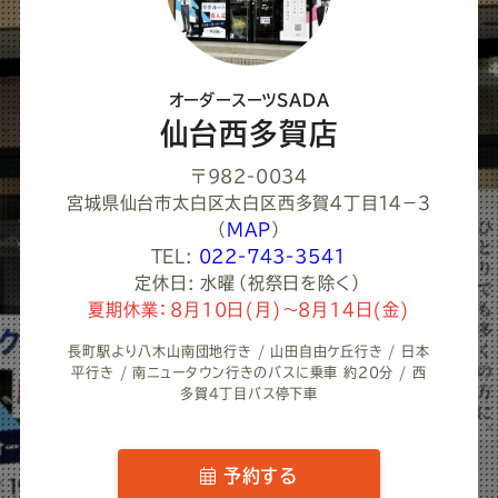
だ
さ
オーダースーツSADA
い
仙台西多賀店
〒982-0034
宮城県仙台市太白区太白区西多賀４丁目１４−３
（
MAP
）
TEL:
022-743-3541
定休日: 水曜（祝祭日を除く）
夏期休業：8月10日(月)～8月14日(金)
長町駅より八木山南団地行き / 山田自由ケ丘行き / 日本
平行き / 南ニュータウン行きのバスに乗車 約20分 / 西
多賀4丁目バス停下車
予約する