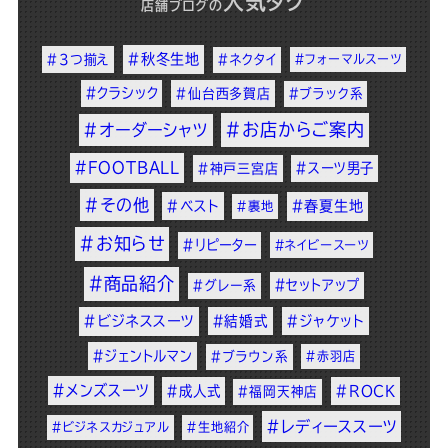
人気タグ
店舗ブログ
の
#秋冬生地
#3つ揃え
#ネクタイ
#フォーマルスーツ
#クラシック
#仙台西多賀店
#ブラック系
#お店からご案内
#オーダーシャツ
#FOOTBALL
#スーツ男子
#神戸三宮店
#その他
#ベスト
#春夏生地
#裏地
#お知らせ
#リピーター
#ネイビースーツ
#商品紹介
#セットアップ
#グレー系
#ビジネススーツ
#結婚式
#ジャケット
#ジェントルマン
#ブラウン系
#赤羽店
#メンズスーツ
#成人式
#ROCK
#福岡天神店
#レディーススーツ
#ビジネスカジュアル
#生地紹介