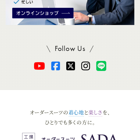
Follow Us
SADAをフォロー
オ
オ
オ
オ
オ
ー
ー
ー
ー
ー
ダ
ダ
ダ
ダ
ダ
オーダースーツの
着心地
と
楽しさ
を、
ー
ー
ー
ー
ー
ひとりでも多くの方に。
ス
ス
ス
ス
ス