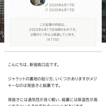
ー
ー
ー
ー
ー
投
2025年6月17日
稿
最
2025年6月17日
ス
ス
ス
ス
ス
日
終
更
この記事の内容は、
新
ー
ー
ー
ー
ー
2025年6月17日当時のものです。
日
公開から1年以上経過しています。
ツ
ツ
ツ
ツ
ツ
（417日）
SADA
SADA
SADA
SADA
SADA
こんにちは、新宿南口店です。
の
の
の
の
の
ジャケットの裏地の貼り方、いくつかありますがメジ
公
公
公
公
公
ャーなのは背抜きと総裏です。
式
式
式
式
式
背抜きには通気性が良く軽い、総裏には保温性が高