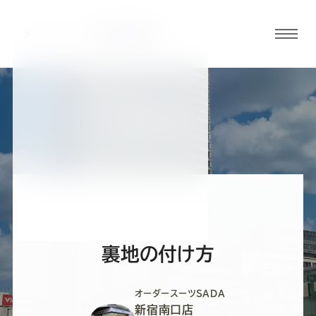
グロ
ーバ
ルメ
ニュ
BLOG
ーボ
新宿南口店ブログ
タン
オ
オ
オ
オ
オ
ー
ー
ー
ー
ー
裏地の付け方
ダ
ダ
ダ
ダ
ダ
オーダースーツSADA
新宿南口店