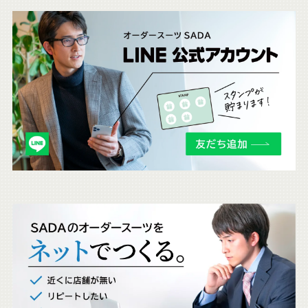
こ
ち
ら
も
チ
ェ
ッ
ク
。