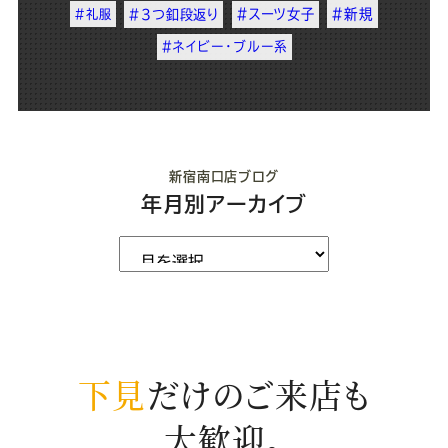
#スーツ女子
#新規
#礼服
#3つ釦段返り
#ネイビー・ブルー系
新宿南口店ブログ
年月別アーカイブ
下見
だけのご来店も
大歓迎。