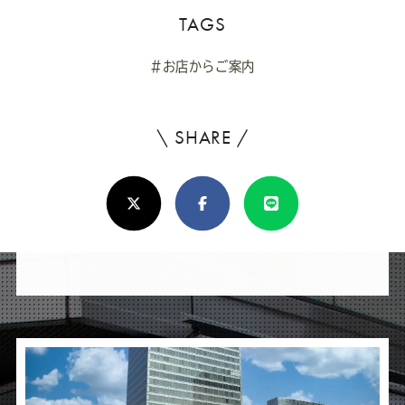
TAGS
#お店からご案内
\ SHARE /
よ
ろ
X(Twitter)
Facebook
Line
し
け
れ
ば
シ
ェ