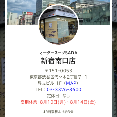
ア
し
て
く
だ
さ
オーダースーツSADA
い
新宿南口店
〒151-0053
東京都渋谷区代々木２丁目７−１
昇立ビル 1F
（
MAP
）
TEL:
03-3376-3600
定休日: なし
夏期休業：8月10日(月)～8月14日(金)
JR新宿駅より約3分