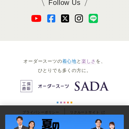
Follow Us
SADAをフォロー
オ
オ
オ
オ
オ
ー
ー
ー
ー
ー
ダ
ダ
ダ
ダ
ダ
オーダースーツの
着心地
と
楽しさ
を、
ー
ー
ー
ー
ー
ひとりでも多くの方に。
ス
ス
ス
ス
ス
ー
ー
ー
ー
ー
プライバシーポリシー
リクルートサイト
ツ
ツ
ツ
ツ
ツ
© 2026
ORDER SUIT SADA
All Rights Reserved.