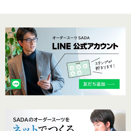
こ
ち
ら
も
チ
ェ
ッ
ク