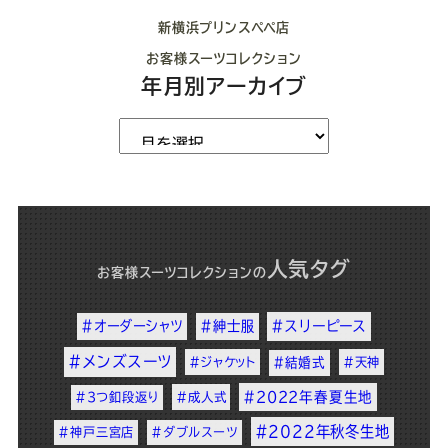
新横浜プリンスペペ店
お客様スーツコレクション
年月別アーカイブ
人気タグ
お客様スーツコレクション
の
#オーダーシャツ
#紳士服
#スリーピース
#メンズスーツ
#ジャケット
#結婚式
#天神
#2022年春夏生地
#3つ釦段返り
#成人式
#2022年秋冬生地
#神戸三宮店
#ダブルスーツ