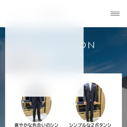
グロ
ーバ
ルメ
ニュ
COLLECTION
ーボ
新横浜プリンスペペ店
お客様スーツコレクション
タン
オ
オ
オ
オ
オ
ー
ー
ー
ー
ー
ダ
ダ
ダ
ダ
ダ
爽やかな色合いのシン
シンプルな2ボタンシ