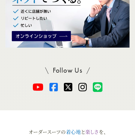
。
Follow Us
SADAをフォロー
オ
オ
オ
オ
オ
ー
ー
ー
ー
ー
ダ
ダ
ダ
ダ
ダ
オーダースーツの
着心地
と
楽しさ
を、