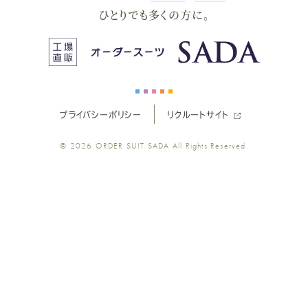
ー
ー
ー
ー
ー
ひとりでも多くの方に。
ス
ス
ス
ス
ス
ー
ー
ー
ー
ー
プライバシーポリシー
リクルートサイト
ツ
ツ
ツ
ツ
ツ
© 2026
ORDER SUIT SADA
All Rights Reserved.
SADA
SADA
SADA
SADA
SADA
の
の
の
の
の
公
公
公
公
公
式
式
式
式
式