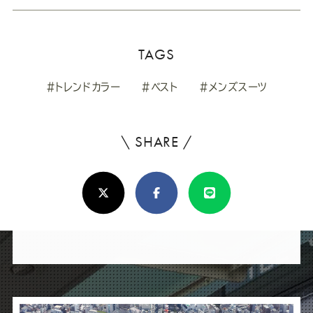
TAGS
#トレンドカラー
#ベスト
#メンズスーツ
\ SHARE /
よ
ろ
X(Twitter)
Facebook
Line
し
け
れ
ば
シ