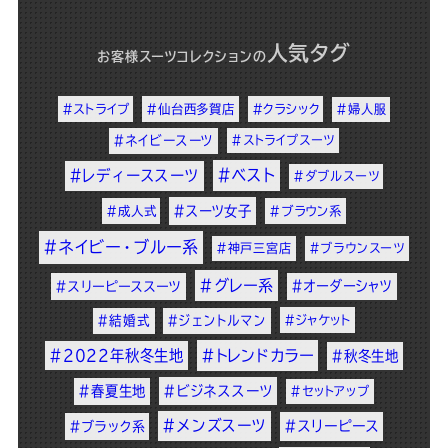
人気タグ
お客様スーツコレクション
の
#ストライプ
#仙台西多賀店
#クラシック
#婦人服
#ネイビースーツ
#ストライプスーツ
#ベスト
#レディーススーツ
#ダブルスーツ
#スーツ女子
#成人式
#ブラウン系
#ネイビー・ブルー系
#神戸三宮店
#ブラウンスーツ
#グレー系
#オーダーシャツ
#スリーピーススーツ
#結婚式
#ジェントルマン
#ジャケット
#2022年秋冬生地
#トレンドカラー
#秋冬生地
#春夏生地
#ビジネススーツ
#セットアップ
#メンズスーツ
#スリーピース
#ブラック系