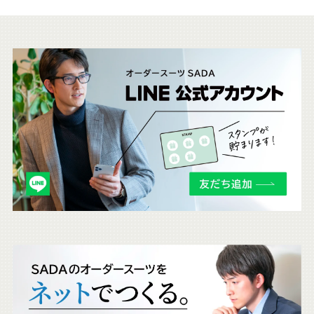
こ
ち
ら
も
チ
ェ
ッ
ク
。