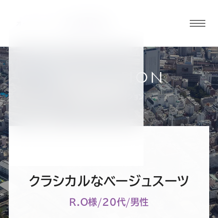
グロ
ーバ
ルメ
ニュ
COLLECTION
ーボ
静岡駅前店
お客様スーツコレクション
タン
オ
オ
オ
オ
オ
ー
ー
ー
ー
ー
クラシカルなベージュスーツ
ダ
ダ
ダ
ダ
ダ
R.O様/20代/男性