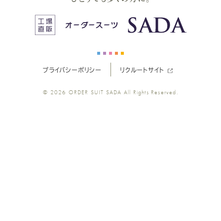
ス
ス
ス
ス
ス
ー
ー
ー
ー
ー
プライバシーポリシー
リクルートサイト
ツ
ツ
ツ
ツ
ツ
© 2026
ORDER SUIT SADA
All Rights Reserved.
SADA
SADA
SADA
SADA
SADA
の
の
の
の
の
公
公
公
公
公
式
式
式
式
式
Youtube
Facebook
Twitter
Instagr
LINE