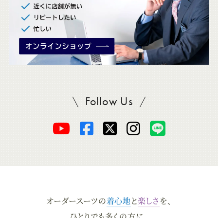
Follow Us
SADAをフォロー
オ
オ
オ
オ
オ
ー
ー
ー
ー
ー
ダ
ダ
ダ
ダ
ダ
オーダースーツの
着心地
と
楽しさ
を、
ー
ー
ー
ー
ー
ひとりでも多くの方に。