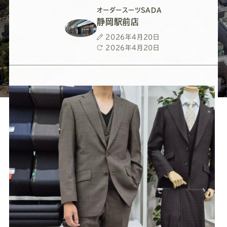
ー
ー
ー
ー
ー
オーダースーツSADA
静岡駅前店
ス
ス
ス
ス
ス
投
2026年4月20日
稿
最
2026年4月20日
ー
ー
ー
ー
ー
日
終
更
新
ツ
ツ
ツ
ツ
ツ
日
SADA
SADA
SADA
SADA
SADA
の
の
の
の
の
公
公
公
公
公
式
式
式
式
式