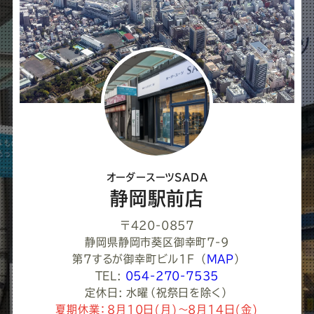
ェ
ア
し
て
く
だ
さ
オーダースーツSADA
い
静岡駅前店
〒420-0857
静岡県静岡市葵区御幸町7-9
第7するが御幸町ビル1F
（
MAP
）
TEL:
054-270-7535
定休日: 水曜（祝祭日を除く）
夏期休業：8月10日(月)～8月14日(金)