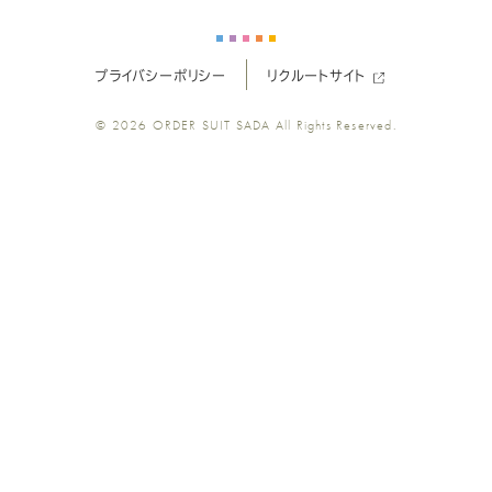
ー
ー
ー
ー
ー
プライバシーポリシー
リクルートサイト
ツ
ツ
ツ
ツ
ツ
© 2026
ORDER SUIT SADA
All Rights Reserved.
SADA
SADA
SADA
SADA
SADA
の
の
の
の
の
公
公
公
公
公
式
式
式
式
式
Youtube
Facebook
Twitter
Instagr
LINE