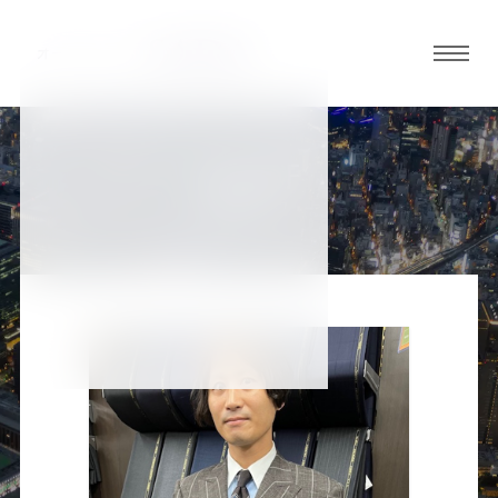
グロ
ーバ
ルメ
ニュ
STAFF
ーボ
店舗スタッフ
タン
オ
オ
オ
オ
オ
ー
ー
ー
ー
ー
ダ
ダ
ダ
ダ
ダ