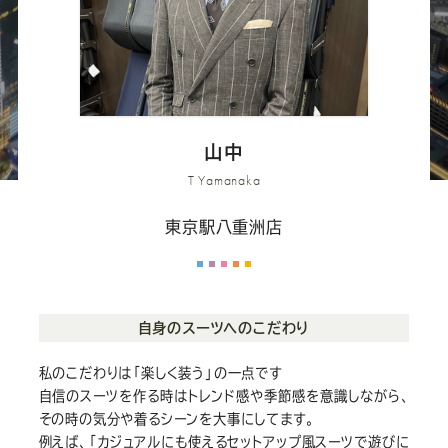
ー
ー
ー
ー
ー
ス
ス
ス
ス
ス
ー
ー
ー
ー
ー
山中
ツ
ツ
ツ
ツ
ツ
T Yamanaka
東京駅八重洲店
SADA
SADA
SADA
SADA
SADA
の
の
の
の
の
自身のスーツへのこだわり
公
公
公
公
公
私のこだわりは「楽しく装う」の一点です
自信のスーツを作る時はトレンド感や季節感を意識しながら、
式
式
式
式
式
その時の気分や着るシーンを大事にしてます。
例えば、「カジュアルにも使えるセットアップ風スーツで遊びに