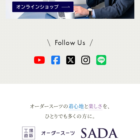
Follow Us
SADAをフォロー
オ
オ
オ
オ
オ
ー
ー
ー
ー
ー
ダ
ダ
ダ
ダ
ダ
オーダースーツの
着心地
と
楽しさ
を、
ー
ー
ー
ー
ー
ひとりでも多くの方に。
ス
ス
ス
ス
ス