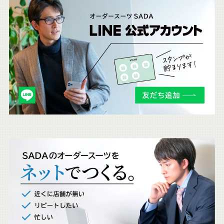
こ
ち
ら
も
チ
ェ
ッ
ク
。