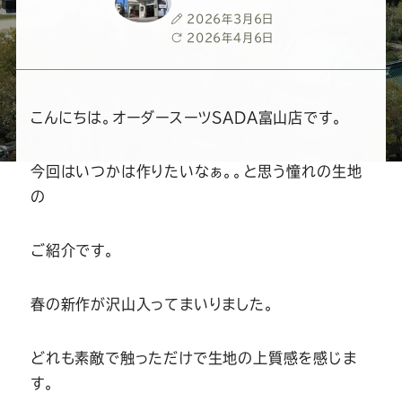
ー
ー
ー
ー
ー
投
2026年3月6日
稿
最
2026年4月6日
ス
ス
ス
ス
ス
日
終
更
新
ー
ー
ー
ー
ー
日
こんにちは。オーダースーツSADA富山店です。
ツ
ツ
ツ
ツ
ツ
今回はいつかは作りたいなぁ。。と思う憧れの生地
の
SADA
SADA
SADA
SADA
SADA
ご紹介です。
の
の
の
の
の
公
公
公
公
公
春の新作が沢山入ってまいりました。
式
式
式
式
式
どれも素敵で触っただけで生地の上質感を感じま
す。