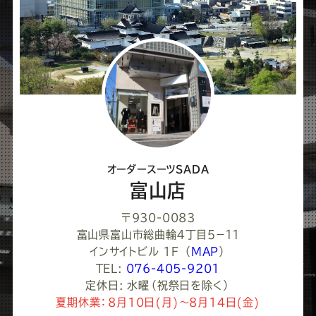
ェ
ア
し
て
く
だ
さ
オーダースーツSADA
い
富山店
〒930-0083
富山県富山市総曲輪４丁目５−１１
インサイトビル 1F
（
MAP
）
TEL:
076-405-9201
定休日: 水曜（祝祭日を除く）
夏期休業：8月10日(月)～8月14日(金)