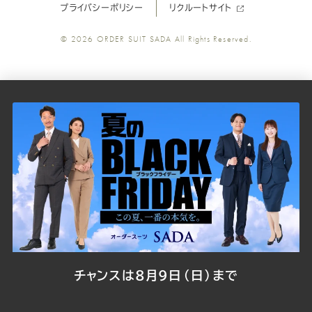
プライバシーポリシー
リクルートサイト
SADA
SADA
SADA
SADA
SADA
© 2026
ORDER SUIT SADA
All Rights Reserved.
の
の
の
の
の
公
公
公
公
公
式
式
式
式
式
Youtube
Facebook
Twitter
Instagr
LINE
チャンスは8月9日（日）まで