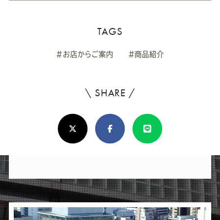
TAGS
#お店からご案内
#商品紹介
\ SHARE /
よ
ろ
X(Twitter)
Facebook
Line
し
け
れ
ば
シ