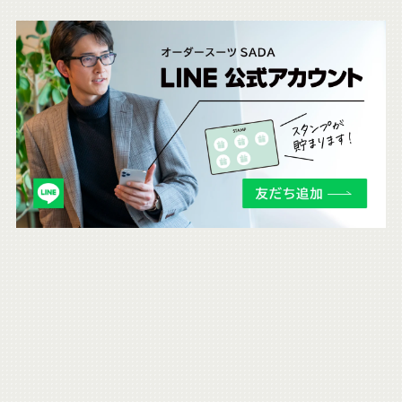
こ
ち
ら
も
チ
ェ
ッ
ク
。