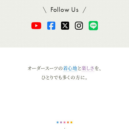
Follow Us
SADAをフォロー
オ
オ
オ
オ
オ
ー
ー
ー
ー
ー
ダ
ダ
ダ
ダ
ダ
オーダースーツの
着心地
と
楽しさ
を、
ー
ー
ー
ー
ー
ひとりでも多くの方に。
ス
ス
ス
ス
ス
ー
ー
ー
ー
ー
ツ
ツ
ツ
ツ
ツ