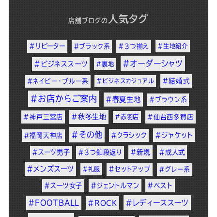
人気タグ
店舗ブログ
の
#リピーター
#ブラック系
#3つ揃え
#生地紹介
#オーダーシャツ
#ビジネススーツ
#裏地
#結婚式
#ネイビー・ブルー系
#ビジネスカジュアル
#お店からご案内
#春夏生地
#ブラウン系
#秋冬生地
#神戸三宮店
#赤羽店
#仙台西多賀店
#その他
#クラシック
#ジャケット
#福岡天神店
#スーツ男子
#新規
#成人式
#3つ釦段返り
#メンズスーツ
#セットアップ
#礼服
#グレー系
#スーツ女子
#ジェントルマン
#ベスト
#FOOTBALL
#レディーススーツ
#ROCK