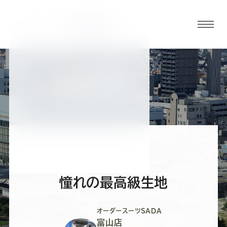
グロ
ーバ
ルメ
ニュ
BLOG
ーボ
富山店ブログ
タン
オ
オ
オ
オ
オ
ー
ー
ー
ー
ー
憧れの最高級生地
ダ
ダ
ダ
ダ
ダ
オーダースーツSADA
富山店