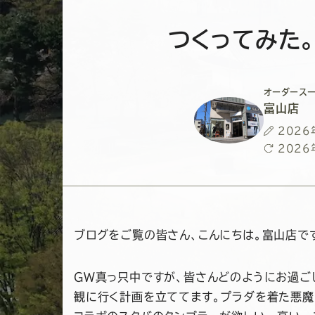
つくってみた。V
オーダースー
富山店
投
2026
稿
最
2026
日
終
更
新
日
ブログをご覧の皆さん、こんにちは。富山店で
GW真っ只中ですが、皆さんどのようにお過ご
観に行く計画を立ててます。プラダを着た悪魔