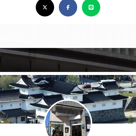
X(Twitter)
Facebook
Line
し
け
れ
ば
シ
ェ
ア
し
て
く
だ
さ