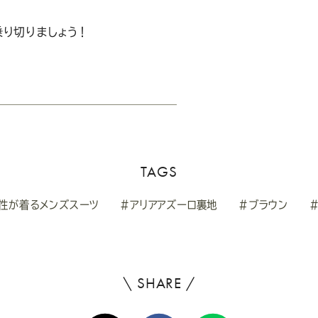
り切りましょう！
TAGS
性が着るメンズスーツ
#アリアアズーロ裏地
#ブラウン
\ SHARE /
よ
ろ