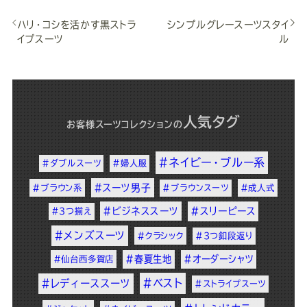
ハリ・コシを活かす黒ストラ
シンプルグレースーツスタイ
イプスーツ
ル
人気タグ
お客様スーツコレクション
の
#ネイビー・ブルー系
#ダブルスーツ
#婦人服
#スーツ男子
#ブラウン系
#ブラウンスーツ
#成人式
#ビジネススーツ
#スリーピース
#3つ揃え
#メンズスーツ
#クラシック
#3つ釦段返り
#春夏生地
#オーダーシャツ
#仙台西多賀店
#ベスト
#レディーススーツ
#ストライプスーツ