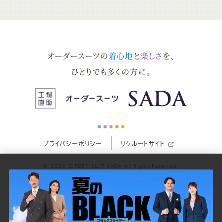
ー
ー
ー
ー
ー
ダ
ダ
ダ
ダ
ダ
オーダースーツの
着心地
と
楽しさ
を、
ー
ー
ー
ー
ー
ひとりでも多くの方に。
ス
ス
ス
ス
ス
ー
ー
ー
ー
ー
プライバシーポリシー
リクルートサイト
ツ
ツ
ツ
ツ
ツ
© 2026
ORDER SUIT SADA
All Rights Reserved.
SADA
SADA
SADA
SADA
SADA
の
の
の
の
の