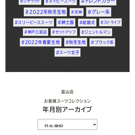
#トレンドカラー
#ジャケット
#ネイビースーツ
#2022年秋冬生地
#グレー系
#天神
#紳士服
#スリーピーススーツ
#結婚式
#ストライプ
#神戸三宮店
#セットアップ
#ジェントルマン
#2022年春夏生地
#秋冬生地
#ブラック系
#スーツ女子
富山店
お客様スーツコレクション
年月別アーカイブ