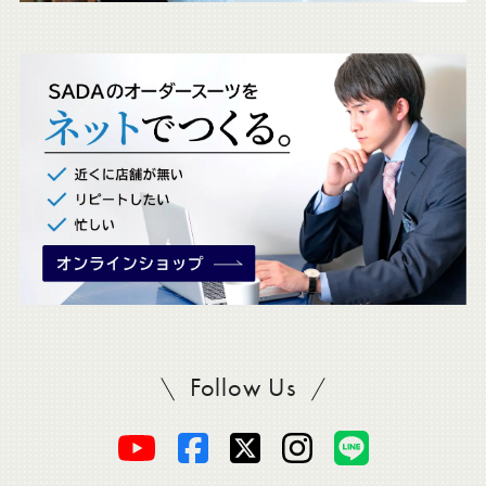
ェ
ッ
ク
。
Follow Us
SADAをフォロー
オ
オ
オ
オ
オ