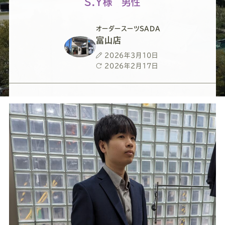
ー
ー
ー
ー
ー
S.Y様 男性
ス
ス
ス
ス
ス
オーダースーツSADA
富山店
ー
ー
ー
ー
ー
投
2026年3月10日
稿
最
2026年2月17日
日
終
ツ
ツ
ツ
ツ
ツ
更
新
日
SADA
SADA
SADA
SADA
SADA
の
の
の
の
の
公
公
公
公
公
式
式
式
式
式