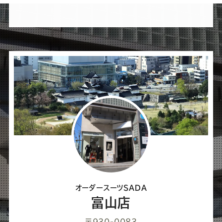
れ
ば
シ
ェ
ア
し
て
く
だ
さ
オーダースーツSADA
い
富山店
〒930-0083