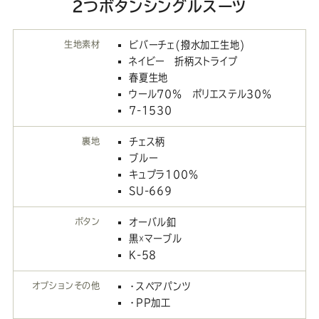
2つボタンシングルスーツ
生地素材
ビバーチェ(撥水加工生地)
ネイビー 折柄ストライプ
春夏生地
ウール70％ ポリエステル30％
7-1530
裏地
チェス柄
ブルー
キュプラ100％
SU-669
ボタン
オーバル釦
黒☓マーブル
K-58
オプションその他
・スペアパンツ
・PP加工