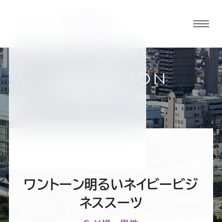
グロ
ーバ
ルメ
ニュ
COLLECTION
ーボ
富山店
お客様スーツコレクション
タン
オ
オ
オ
オ
オ
ー
ー
ー
ー
ー
ワントーン明るいネイビービジ
ダ
ダ
ダ
ダ
ダ
ネススーツ