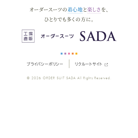
オーダースーツの
着心地
と
楽しさ
を、
ー
ー
ー
ー
ー
ひとりでも多くの方に。
ス
ス
ス
ス
ス
ー
ー
ー
ー
ー
プライバシーポリシー
リクルートサイト
ツ
ツ
ツ
ツ
ツ
© 2026
ORDER SUIT SADA
All Rights Reserved.
SADA
SADA
SADA
SADA
SADA
の
の
の
の
の
公
公
公
公
公