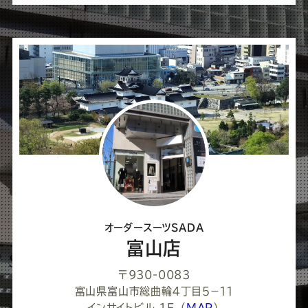
ば
シ
ェ
ア
し
て
く
だ
さ
オーダースーツSADA
い
富山店
〒930-0083
富山県富山市総曲輪４丁目５−１１
インサイトビル 1F
（
MAP
）