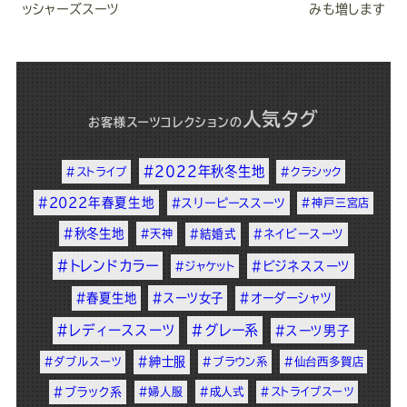
ッシャーズスーツ
みも増します
人気タグ
お客様スーツコレクション
の
#2022年秋冬生地
#ストライプ
#クラシック
#2022年春夏生地
#スリーピーススーツ
#神戸三宮店
#秋冬生地
#天神
#結婚式
#ネイビースーツ
#トレンドカラー
#ビジネススーツ
#ジャケット
#春夏生地
#スーツ女子
#オーダーシャツ
#レディーススーツ
#グレー系
#スーツ男子
#紳士服
#ダブルスーツ
#ブラウン系
#仙台西多賀店
#ブラック系
#婦人服
#成人式
#ストライプスーツ