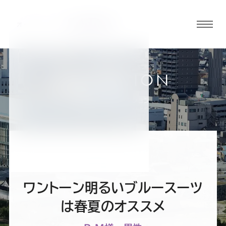
グロ
ーバ
ルメ
ニュ
COLLECTION
ーボ
富山店
お客様スーツコレクション
タン
オ
オ
オ
オ
オ
ー
ー
ー
ー
ー
ワントーン明るいブルースーツ
ダ
ダ
ダ
ダ
ダ
は春夏のオススメ