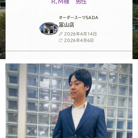
ー
ー
ー
ー
ー
R.M様 男性
ス
ス
ス
ス
ス
オーダースーツSADA
富山店
ー
ー
ー
ー
ー
投
2026年4月14日
稿
最
2026年4月6日
日
終
ツ
ツ
ツ
ツ
ツ
更
新
日
SADA
SADA
SADA
SADA
SADA
の
の
の
の
の
公
公
公
公
公
式
式
式
式
式