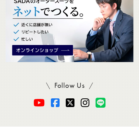
ク
。
Follow Us
SADAをフォロー
オ
オ
オ
オ
オ
ー
ー
ー
ー
ー
ダ
ダ
ダ
ダ
ダ