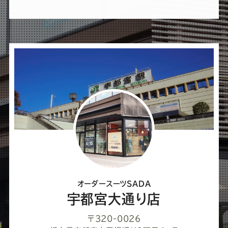
れ
ば
シ
ェ
ア
し
て
く
だ
さ
オーダースーツSADA
い
宇都宮大通り店
〒320-0026