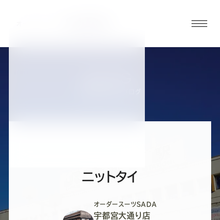
グロ
ーバ
ルメ
ニュ
BLOG
ーボ
宇都宮大通り店ブログ
タン
オ
オ
オ
オ
オ
ー
ー
ー
ー
ー
ニットタイ
ダ
ダ
ダ
ダ
ダ
オーダースーツSADA
宇都宮大通り店