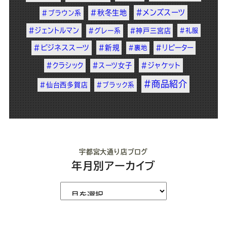
#メンズスーツ
#秋冬生地
#ブラウン系
#ジェントルマン
#グレー系
#神戸三宮店
#礼服
#ビジネススーツ
#新規
#リピーター
#裏地
#クラシック
#スーツ女子
#ジャケット
#商品紹介
#仙台西多賀店
#ブラック系
宇都宮大通り店ブログ
年月別アーカイブ