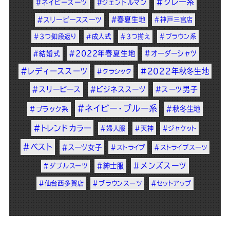
#グレー系
#ネイビースーツ
#ジェントルマン
#春夏生地
#スリーピーススーツ
#神戸三宮店
#3つ釦段返り
#成人式
#3つ揃え
#ブラウン系
#2022年春夏生地
#オーダーシャツ
#結婚式
#レディーススーツ
#2022年秋冬生地
#クラシック
#スリーピース
#ビジネススーツ
#スーツ男子
#ネイビー・ブルー系
#秋冬生地
#ブラック系
#トレンドカラー
#婦人服
#天神
#ジャケット
#ベスト
#スーツ女子
#ストライプ
#ストライプスーツ
#メンズスーツ
#紳士服
#ダブルスーツ
#仙台西多賀店
#ブラウンスーツ
#セットアップ