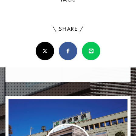
\ SHARE /
よ
ろ
X(Twitter)
Facebook
Line
し
け
れ
ば
シ
ェ
ア
し