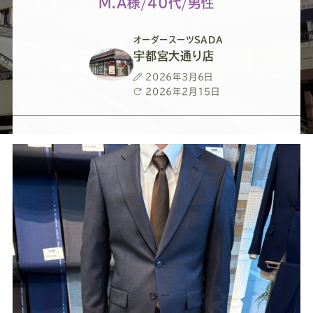
ー
ー
ー
ー
ー
M.A様/40代/男性
ス
ス
ス
ス
ス
オーダースーツSADA
宇都宮大通り店
ー
ー
ー
ー
ー
投
2026年3月6日
稿
最
2026年2月15日
日
終
ツ
ツ
ツ
ツ
ツ
更
新
日
SADA
SADA
SADA
SADA
SADA
の
の
の
の
の
公
公
公
公
公
式
式
式
式
式