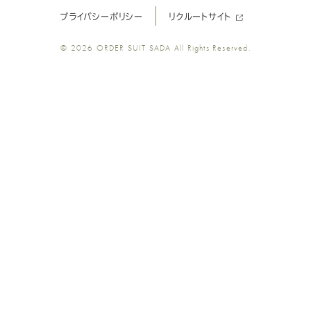
プライバシーポリシー
リクルートサイト
ツ
ツ
ツ
ツ
ツ
© 2026
ORDER SUIT SADA
All Rights Reserved.
SADA
SADA
SADA
SADA
SADA
の
の
の
の
の
公
公
公
公
公
式
式
式
式
式
Youtube
Facebook
Twitter
Instagr
LINE