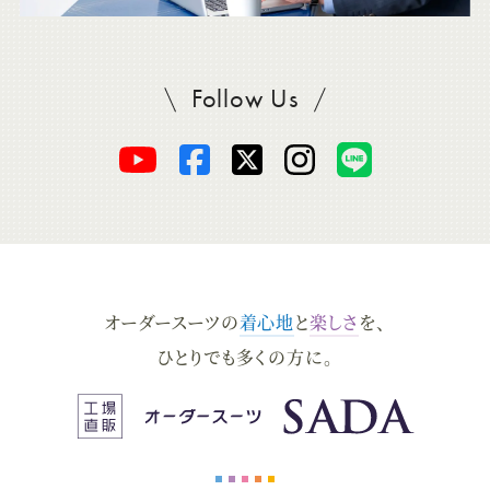
Follow Us
SADAをフォロー
オ
オ
オ
オ
オ
ー
ー
ー
ー
ー
ダ
ダ
ダ
ダ
ダ
オーダースーツの
着心地
と
楽しさ
を、
ー
ー
ー
ー
ー
ひとりでも多くの方に。
ス
ス
ス
ス
ス
ー
ー
ー
ー
ー