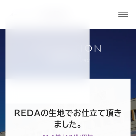
グロ
ーバ
ルメ
ニュ
COLLECTION
ーボ
宇都宮大通り店
お客様スーツコレクション
タン
オ
オ
オ
オ
オ
ー
ー
ー
ー
ー
REDAの生地でお仕立て頂き
ダ
ダ
ダ
ダ
ダ
ました。