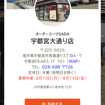
て
く
だ
さ
オーダースーツSADA
い
宇都宮大通り店
〒320-0026
栃木県宇都宮市馬場通り３丁目４−７
宇都宮PEAKS 1F 101
（
MAP
）
TEL:
028-688-7726
定休日: 水曜（祝祭日を除く）
夏期休業：8月10日(月)～8月14日(金)
JR宇都宮駅より徒歩約12分
予約する