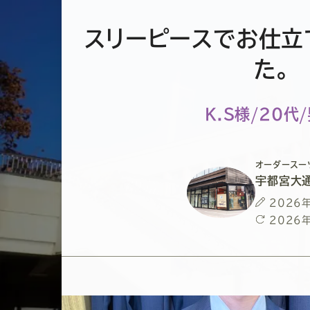
スリーピースでお仕立
た。
K.S様/20代
オーダースー
宇都宮大
投
2026
稿
最
2026
日
終
更
新
日