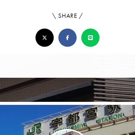
\ SHARE /
よ
ろ
X(Twitter)
Facebook
Line
し
け
れ
ば
シ
ェ
ア
し
て