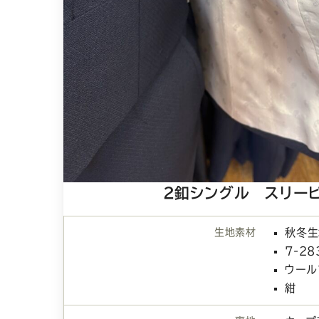
2釦シングル スリー
生地素材
秋冬生
7-28
ウール
紺