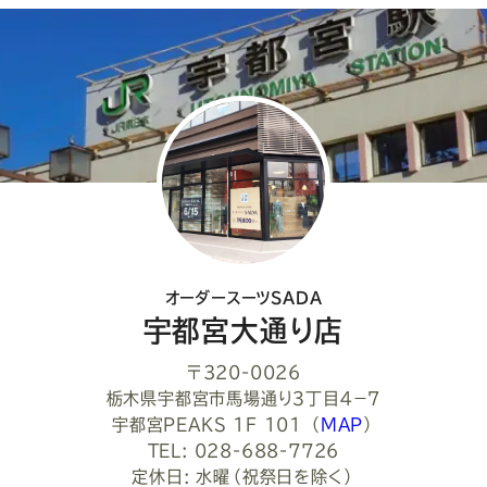
ア
し
て
く
だ
さ
い
オーダースーツSADA
宇都宮大通り店
〒320-0026
栃木県宇都宮市馬場通り３丁目４−７
宇都宮PEAKS 1F 101
（
MAP
）
TEL: 028-688-7726
定休日: 水曜（祝祭日を除く）