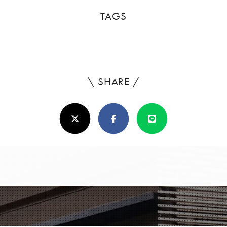
TAGS
\ SHARE /
よ
ろ
X(Twitter)
Facebook
Line
し
け
れ
ば
シ
ェ