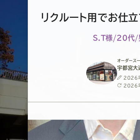
リクルート用でお仕立
S.T様/20代
オーダースー
宇都宮大
投
2026
稿
最
2026
日
終
更
新
日