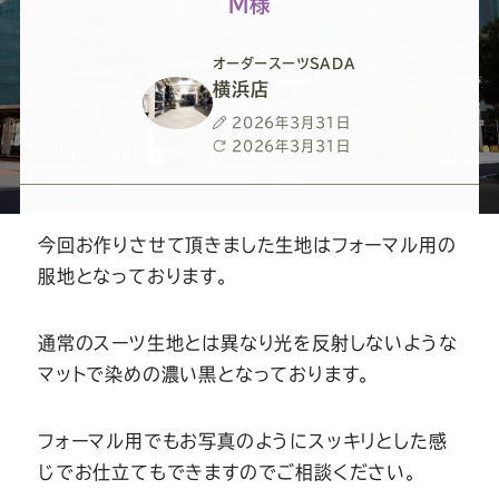
ー
ー
ー
ー
ー
Ｍ様
ス
ス
ス
ス
ス
オーダースーツSADA
横浜店
ー
ー
ー
ー
ー
投
2026年3月31日
稿
最
2026年3月31日
日
終
ツ
ツ
ツ
ツ
ツ
更
新
日
今回お作りさせて頂きました生地はフォーマル用の
SADA
SADA
SADA
SADA
SADA
服地となっております。
の
の
の
の
の
通常のスーツ生地とは異なり光を反射しないような
マットで染めの濃い黒となっております。
公
公
公
公
公
式
式
式
式
式
フォーマル用でもお写真のようにスッキリとした感
じでお仕立てもできますのでご相談ください。