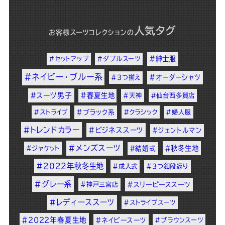
人気タグ
お客様スーツコレクション
の
#紳士服
#セットアップ
#ダブルスーツ
#ネイビー・ブルー系
#オーダーシャツ
#3つ揃え
#スーツ男子
#春夏生地
#天神
#仙台西多賀店
#ストライプ
#ブラック系
#クラシック
#婦人服
#トレンドカラー
#ビジネススーツ
#ジェントルマン
#メンズスーツ
#秋冬生地
#ジャケット
#結婚式
#2022年秋冬生地
#成人式
#3つ釦段返り
#グレー系
#神戸三宮店
#スリーピーススーツ
#レディーススーツ
#ストライプスーツ
#2022年春夏生地
#ネイビースーツ
#ブラウンスーツ