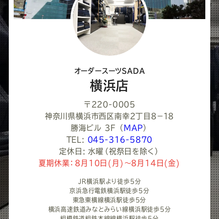
て
く
だ
さ
オーダースーツSADA
い
横浜店
〒220-0005
神奈川県横浜市西区南幸２丁目８−１８
勝海ビル 3F
（
MAP
）
TEL:
045-316-5870
定休日: 水曜（祝祭日を除く）
夏期休業：8月10日(月)～8月14日(金)
JR横浜駅より徒歩5分
京浜急行電鉄横浜駅徒歩5分
東急東横線横浜駅徒歩5分
横浜高速鉄道みなとみらい線横浜駅徒歩5分
相模鉄道相鉄本線線横浜駅徒歩5分