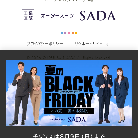
ス
ス
ス
ス
ス
ー
ー
ー
ー
ー
プライバシーポリシー
リクルートサイト
ツ
ツ
ツ
ツ
ツ
© 2026
ORDER SUIT SADA
All Rights Reserved.
SADA
SADA
SADA
SADA
SADA
の
の
の
の
の
公
公
公
公
公
式
式
式
式
式
Youtube
Facebook
Twitter
Instagr
LINE
チャンスは8月9日（日）まで