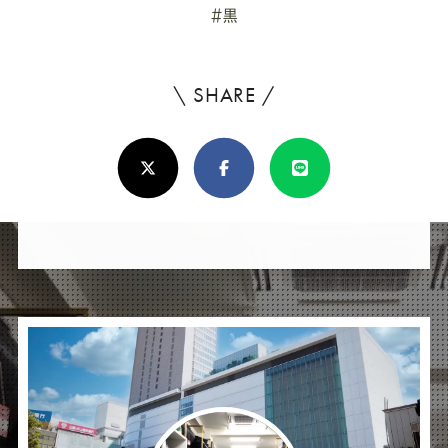
#黒
\ SHARE /
よ
ろ
X(Twitter)
Facebook
Line
し
け
れ
ば
シ
ェ
ア
し