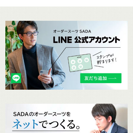
こ
ち
ら
も
チ
ェ
ッ
ク
。