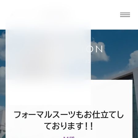
グロ
ーバ
ルメ
ニュ
COLLECTION
ーボ
横浜店
お客様スーツコレクション
タン
オ
オ
オ
オ
オ
ー
ー
ー
ー
ー
フォーマルスーツもお仕立てし
ダ
ダ
ダ
ダ
ダ
ております！！