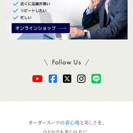
Follow Us
SADAをフォロー
オ
オ
オ
オ
オ
ー
ー
ー
ー
ー
ダ
ダ
ダ
ダ
ダ
オーダースーツの
着心地
と
楽しさ
を、
ー
ー
ー
ー
ー
ひとりでも多くの方に。