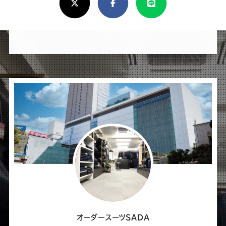
し
け
れ
ば
シ
ェ
ア
し
て
く
だ
さ
オーダースーツSADA