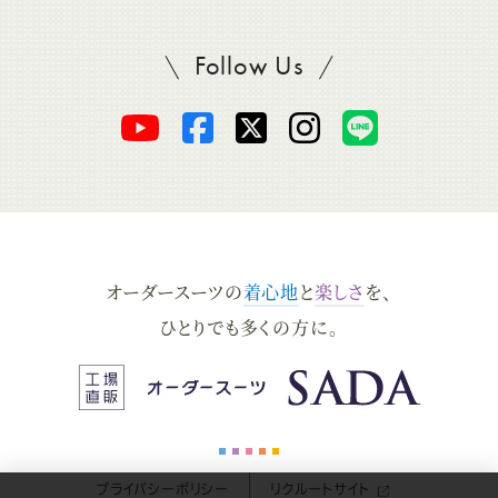
Follow Us
SADAをフォロー
オ
オ
オ
オ
オ
ー
ー
ー
ー
ー
ダ
ダ
ダ
ダ
ダ
オーダースーツの
着心地
と
楽しさ
を、
ー
ー
ー
ー
ー
ひとりでも多くの方に。
ス
ス
ス
ス
ス
ー
ー
ー
ー
ー
プライバシーポリシー
リクルートサイト