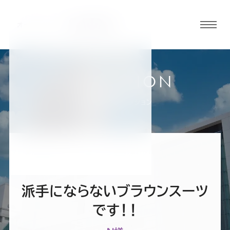
グロ
ーバ
ルメ
ニュ
COLLECTION
ーボ
横浜店
お客様スーツコレクション
タン
オ
オ
オ
オ
オ
ー
ー
ー
ー
ー
派手にならないブラウンスーツ
ダ
ダ
ダ
ダ
ダ
です！！