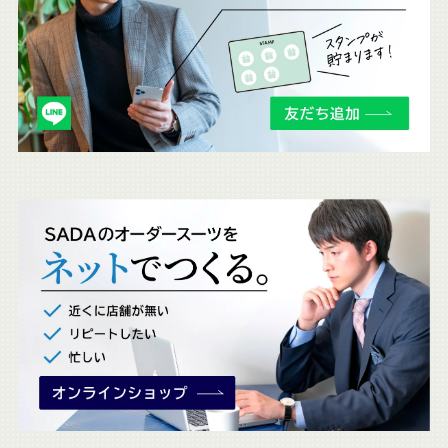
ら
も
チ
ェ
ッ
ク
。