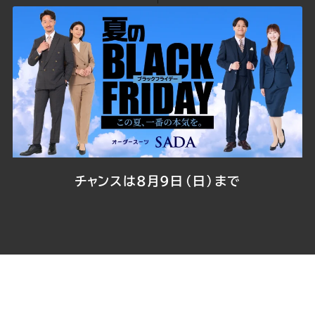
ツ
ツ
ツ
ツ
ツ
© 2026
ORDER SUIT SADA
All Rights Reserved.
SADA
SADA
SADA
SADA
SADA
の
の
の
の
の
公
公
公
公
公
式
式
式
式
式
チャンスは8月9日（日）まで
Youtube
Facebook
Twitter
Instagr
LINE