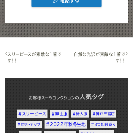
電話する
スリーピースが素敵な1着で
自然な光沢が素敵な1着で
す！！
す！！
人気タグ
お客様スーツコレクション
の
#スリーピース
#紳士服
#婦人服
#神戸三宮店
#2022年秋冬生地
#セットアップ
#3つ釦段返り