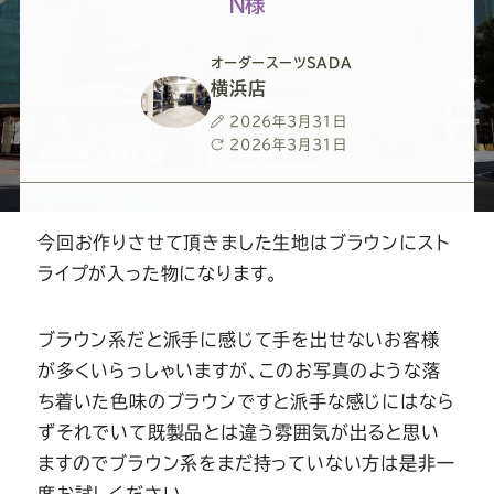
ー
ー
ー
ー
ー
Ｎ様
ス
ス
ス
ス
ス
オーダースーツSADA
横浜店
ー
ー
ー
ー
ー
投
2026年3月31日
稿
最
2026年3月31日
日
終
ツ
ツ
ツ
ツ
ツ
更
新
日
今回お作りさせて頂きました生地はブラウンにスト
SADA
SADA
SADA
SADA
SADA
ライプが入った物になります。
の
の
の
の
の
ブラウン系だと派手に感じて手を出せないお客様
が多くいらっしゃいますが、このお写真のような落
公
公
公
公
公
ち着いた色味のブラウンですと派手な感じにはなら
ずそれでいて既製品とは違う雰囲気が出ると思い
式
式
式
式
式
ますのでブラウン系をまだ持っていない方は是非一