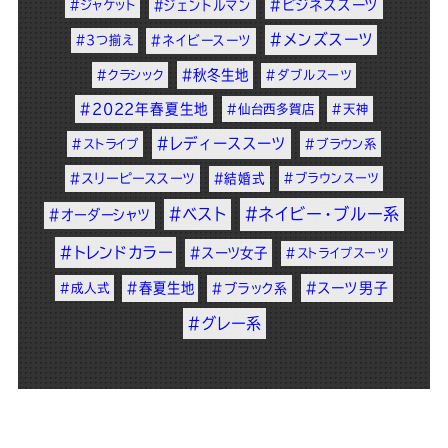
#ビジネススーツ
#ジャケット
#ジェントルマン
#メンズスーツ
#3つ揃え
#ネイビースーツ
#秋冬生地
#クラシック
#ダブルスーツ
#2022年春夏生地
#仙台西多賀店
#天神
#レディーススーツ
#ストライプ
#ブラウン系
#スリーピーススーツ
#結婚式
#ブラウンスーツ
#ベスト
#ネイビー・ブルー系
#オーダーシャツ
#トレンドカラー
#スーツ女子
#ストライプスーツ
#春夏生地
#スーツ男子
#成人式
#ブラック系
#グレー系