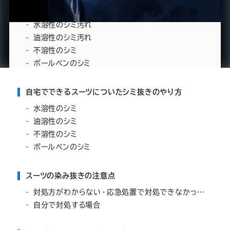
ー
ー
ー
ー
ー
シミの種類や判断基準
水溶性のシミ汚れ
ス
ス
ス
ス
ス
油溶性のシミ汚れ
不溶性のシミ
ー
ー
ー
ー
ー
ボールペンのシミ
ツ
ツ
ツ
ツ
ツ
自宅でできるスーツについたシミ抜きのやり方
水溶性のシミ
SADA
SADA
SADA
SADA
SADA
油溶性のシミ
不溶性のシミ
の
の
の
の
の
ボールペンのシミ
公
公
公
公
公
スーツの染み抜きの注意点
対処方がわからない・応急処置で対処できなかった場合
式
式
式
式
式
自分で対処する場合