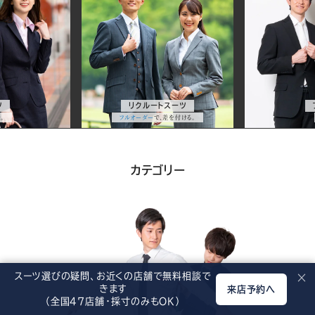
ー
ツ
&
クルートスーツ
フォーマルスーツ
サ
オーダー
で、差を付ける。
冠婚葬祭の
必須
アイテム。
ー
スーツ&サービス一覧
ビ
カテゴリー
ス
スーツ選びの疑問、お近くの店舗で無料相談で
×
きます
来店予約へ
（全国47店舗・採寸のみもOK）