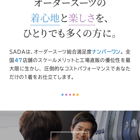
オーダースーツの
着心地
と
楽しさ
を、
ひとりでも多くの方に。
SADAは、オーダースーツ総合満足度
ナンバーワン
。
全
国
47
店舗
のスケールメリットと工場直販の優位性を最
大限に生かし、
圧倒的なコストパフォーマンスであなた
だけの1着をお仕立てします。