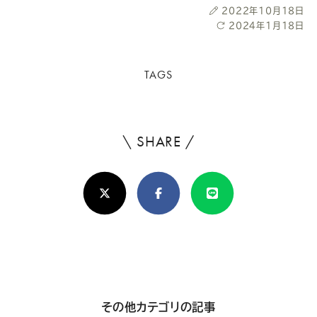
投
2022年10月18日
稿
最
2024年1月18日
日
終
更
新
TAGS
日
\ SHARE /
よ
ろ
X(Twitter)
Facebook
Line
し
け
れ
ば
シ
その他カテゴリの記事