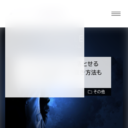
グロ
ーバ
ルメ
ARTICLE
ニュ
スーツの知識・コラム
ーボ
タン
スーツのシミ汚れって落とせる
の？シミの種類・シミ抜き方法も
オ
オ
オ
オ
オ
合わせて解説
その他
ー
ー
ー
ー
ー
ダ
ダ
ダ
ダ
ダ
目次