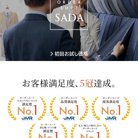
初回お試し価格
お客様満足度、
5冠
達成。
お
客
様
満
足