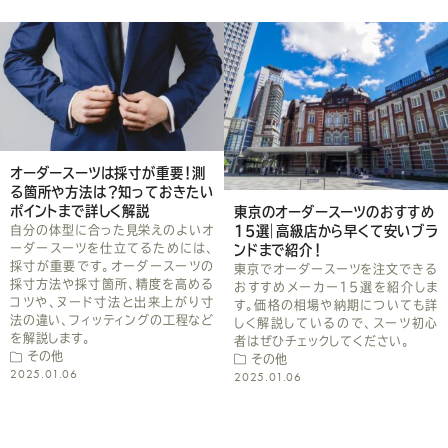
ェ
ア
し
て
く
測
だ
たい
東京のオーダースーツのおすすめ
【2026年最新】札幌のオーダ
さ
15選｜高級店から早くて安いブラ
スーツおすすめ18選！費用や
いオ
は、
ンドまで紹介！
び方まで
い
ツの
東京でオーダースーツを注文できる
札幌でオーダースーツを注文し
める
おすすめメーカー15選を紹介しま
方に向けて、価格相場や選び方
り寸
す。価格の相場や納期についても詳
イントに触れつつ、おすすめの店
など
しく解説しているので、スーツ初心
紹介します。コスパ重視、高級志
者はぜひチェックしてください。
ど、特徴別にもマッチする店舗
その他
説します。
2025.01.06
その他
2025.01.06