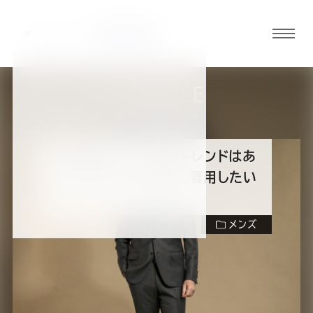
グロ
ーバ
ルメ
ARTICLE
ニュ
スーツの知識・コラム
ーボ
タン
”無地のスーツ”にもトレンドはあ
る！？2021年秋冬に着用したい
オ
オ
オ
オ
オ
スーツ
メンズ
ー
ー
ー
ー
ー
ダ
ダ
ダ
ダ
ダ
目次