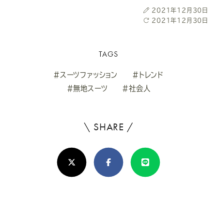
投
2021年12月30日
稿
最
2021年12月30日
日
終
更
新
TAGS
日
#スーツファッション
#トレンド
#無地スーツ
#社会人
\ SHARE /
よ
ろ
X(Twitter)
Facebook
Line
し
け
れ
ば