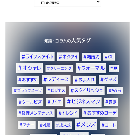
人気タグ
知識・コラム
の
#ライフスタイル
#ネクタイ
#結婚式
#OL
#オシャレ
#フォーマル
#クリーニング
#夏
#レディース
#グッズ
#おすすめ
#お手入れ
#スタイリッシュ
#ブラックスーツ
#ビジネス
#WiFi
#ビジネスマン
#クールビズ
#サイズ
#喪服
#おすすめコーデ
#トレンド
#修理メンテナンス
#メンズ
#マナー
#礼服
#成人式
#コート