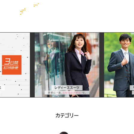
ス
ー
ツ
&
ス
レディーススーツ
サ
世界に一着。
お好みのデザイン
で。
ー
スーツ&サービス一覧
ビ
カテゴリー
ス