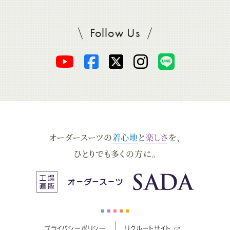
Follow Us
SADAをフォロー
オ
オ
オ
オ
オ
ー
ー
ー
ー
ー
ダ
ダ
ダ
ダ
ダ
オーダースーツの
着心地
と
楽しさ
を、
ー
ー
ー
ー
ー
ひとりでも多くの方に。
ス
ス
ス
ス
ス
ー
ー
ー
ー
ー
プライバシーポリシー
リクルートサイト