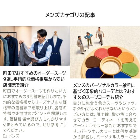
シ
メンズカテゴリの記事
ェ
ア
し
て
く
町田でおすすめのオーダースーツ
だ
9選。平均的な価格相場から安い
店舗まで紹介
メンズのパーソナルカラー診断に
さ
町田でオーダースーツを作りたい方
基づく印象的なコーデとは？おす
におすすめの9店舗を紹介します。平
すめのスーツコーデも紹介
い
均的な価格帯からリーズナブルな価
自分に似合う色のスーツやシャツ、
格帯の店舗までを取り上げ、各店の
ネクタイがよくわからないというメン
特徴やおすすめポイントを解説しま
ズの方には、肌や瞳、髪の色に合わ
す。価格相場や選び方もわかりやす
せてカラーコーディネートを考える
くまとめているので、ぜひ参考にし
パーソナルカラー診断がおすすめで
てください。
す。パーソナルカラーとは何か基礎
メンズ
から解説し、パーソナルカラーごと