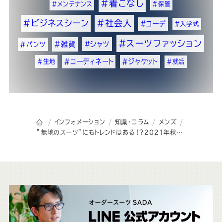
#着こなし
#メンテナンス
#保管
#ビジネスシーン
#社会人
#コーデ
#入学式
#スーツファッション
#雑貨
#シャツ
#パンツ
#コーディネート
#ジャケット
#生地
#就活
オーダースーツSADAのトップページ
インフォメーション
知識・コラム
メンズ
”無地のスーツ”にもトレンドはある！？2021年秋冬に着用したいスーツ
こ
ち