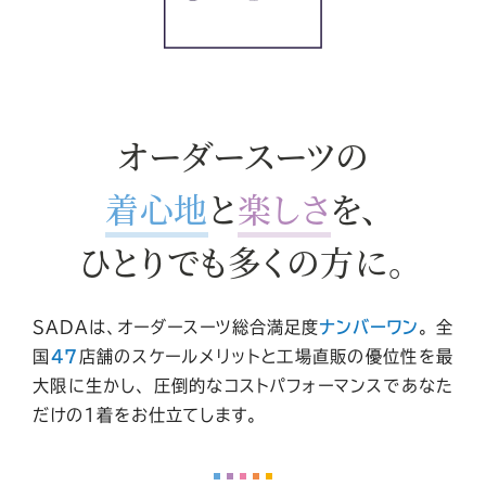
オーダースーツの
着心地
と
楽しさ
を、
ひとりでも多くの方に。
SADAは、オーダースーツ総合満足度
ナンバーワン
。
全
国
47
店舗
のスケールメリットと工場直販の優位性を最
大限に生かし、
圧倒的なコストパフォーマンスであなた
だけの1着をお仕立てします。