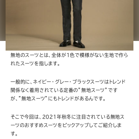
ー
ー
ー
ー
ー
ス
ス
ス
ス
ス
無地のスーツとは
ー
ー
ー
ー
ー
ツ
ツ
ツ
ツ
ツ
無地のスーツとは、全体が1色で模様がない生地で作ら
れたスーツを指します。
SADA
SADA
SADA
SADA
SADA
一般的に、ネイビー・グレー・ブラックスーツはトレンド
の
の
の
の
の
関係なく着用されている定番の”無地スーツ”です
が、”無地スーツ”にもトレンドがあるんです。
公
公
公
公
公
そこで今回は、2021年秋冬に注目されている無地ス
式
式
式
式
式
ーツのおすすめスーツをピックアップしてご紹介しま
す。