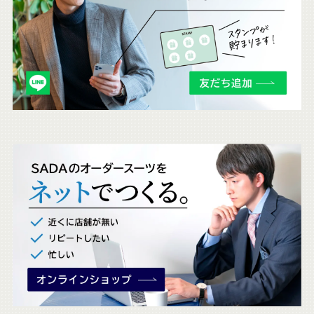
ら
も
チ
ェ
ッ
ク
。