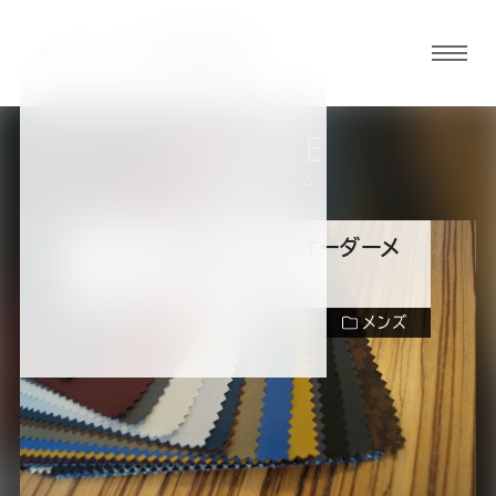
グロ
ーバ
ルメ
ARTICLE
ニュ
スーツの知識・コラム
ーボ
タン
スーツの機能性とは？オーダーメ
イドの利点を徹底解説
オ
オ
オ
オ
オ
メンズ
ー
ー
ー
ー
ー
ダ
ダ
ダ
ダ
ダ
ーツの機能性とは何のことなのでしょうか？こ