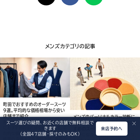
け
れ
ば
シ
メンズカテゴリの記事
ェ
ア
し
て
く
町田でおすすめのオーダースーツ
だ
9選。平均的な価格相場から安い
店舗まで紹介
メンズのパーソナルカラー診断に
さ
町田でオーダースーツを作りたい方
基づく印象的なコーデとは？おす
スーツ選びの疑問、お近くの店舗で無料相談で
×
におすすめの9店舗を紹介します。平
きます
すめのスーツコーデも紹介
来店予約へ
い
均的な価格帯からリーズナブルな価
（全国47店舗・採寸のみもOK）
自分に似合う色のスーツやシャツ、
格帯の店舗までを取り上げ、各店の