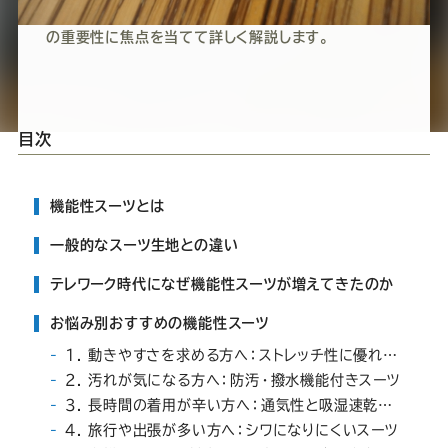
ス
ー
ー
ー
ー
ー
の記事では着用時の快適さ、生地の特性、機能
の重要性に焦点を当てて詳しく解説します。
ス
ス
ス
ス
ス
ー
ー
ー
ー
ー
目次
ツ
ツ
ツ
ツ
ツ
機能性スーツとは
SADA
SADA
SADA
SADA
SADA
一般的なスーツ生地との違い
の
の
の
の
の
テレワーク時代になぜ機能性スーツが増えてきたのか
お悩み別おすすめの機能性スーツ
公
公
公
公
公
1. 動きやすさを求める方へ：ストレッチ性に優れたスーツ
2. 汚れが気になる方へ：防汚・撥水機能付きスーツ
式
式
式
式
式
3. 長時間の着用が辛い方へ：通気性と吸湿速乾性の高いスーツ
4. 旅行や出張が多い方へ：シワになりにくいスーツ