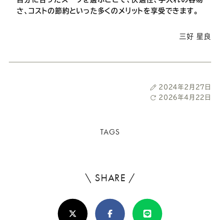
さ、コストの節約といった多くのメリットを享受できます。
三好 星良
投
2024年2月27日
稿
最
2026年4月22日
日
終
更
新
TAGS
日
\ SHARE /
よ
ろ
X(Twitter)
Facebook
Line
し