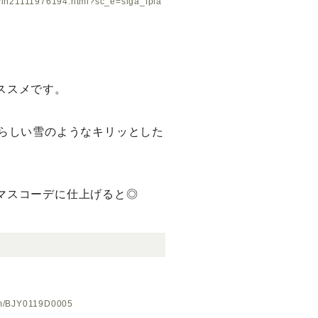
14/lh21111976194.html?sc_e=slga_fpla
ススメです。
月らしい雪のようなキリッとした
マスコーデに仕上げると◎
tem/BJY0119D0005