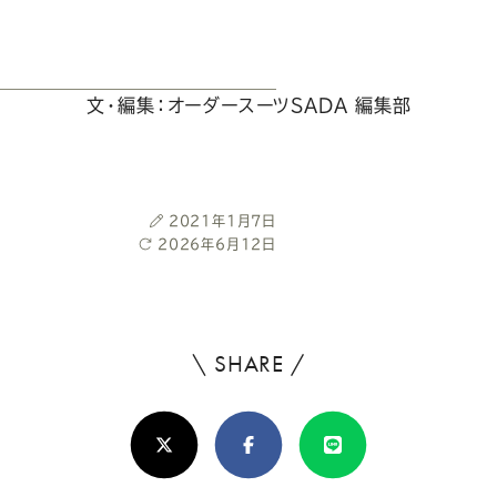
文・編集：オーダースーツSADA 編集部
投
2021年1月7日
最
2026年6月12日
稿
終
日
更
新
日
\ SHARE /
よ
ろ
X(Twitter)
Facebook
Line
し
け