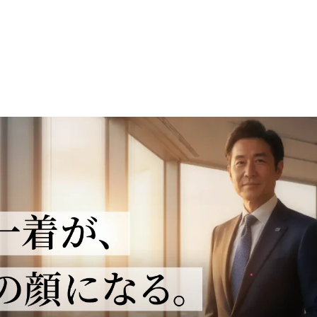
れ
ば
シ
ェ
ア
し
て
く
だ
さ
い