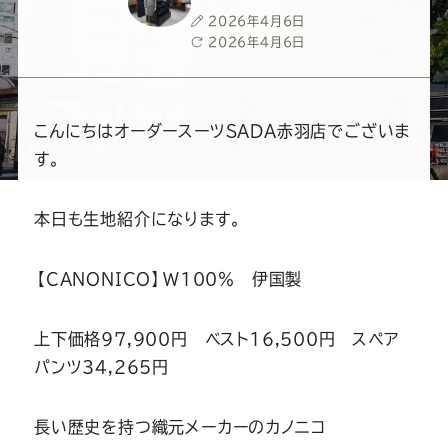
ー
ー
ー
ー
ー
投
2026年4月6日
稿
最
2026年4月6日
ス
ス
ス
ス
ス
日
終
更
新
ー
ー
ー
ー
ー
日
こんにちはオーダースーツSADA赤羽店でございま
す。
ツ
ツ
ツ
ツ
ツ
本日も生地紹介になります。
SADA
SADA
SADA
SADA
SADA
【CANONICO】W100％ 伊国製
の
の
の
の
の
公
公
公
公
公
上下価格97,900円 ベスト16,500円 スペア
パンツ34,265円
式
式
式
式
式
長い歴史を持つ織元メーカーのカノニコ