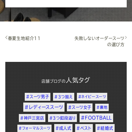
春夏生地紹介11
失敗しないオーダースーツ
の選び方
人気タグ
店舗ブログ
の
#スーツ男子
#3つ揃え
#ネイビースーツ
#レディーススーツ
#スーツ女子
#裏地
#FOOTBALL
#神戸三宮店
#3つ釦段返り
#成人式
#ベスト
#結婚式
#フォーマルスーツ