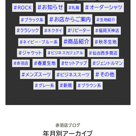
#お知らせ
#オーダーシャツ
#ROCK
#礼服
#お店からご案内
#ブラック系
#生地紹介
#クラシック
#リピーター
#ネクタイ
#福岡天神店
#商品紹介
#秋冬生地
#ネイビー・ブルー系
#ジャケット
#ビジネスカジュアル
#仙台西多賀店
#春夏生地
#セットアップ
#ジェントルマン
#赤羽店
#その他
#メンズスーツ
#ビジネススーツ
#新規
#グレー系
#ブラウン系
赤羽店ブログ
年月別アーカイブ