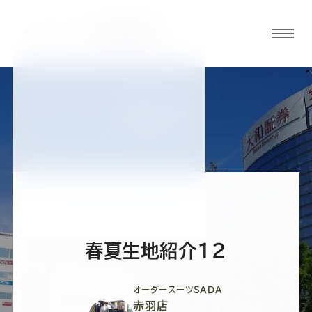
グロ
ーバ
ルメ
ニュ
BLOG
ーボ
赤羽店ブログ
タン
オ
オ
オ
オ
オ
ー
ー
ー
ー
ー
春夏生地紹介12
ダ
ダ
ダ
ダ
ダ
オーダースーツSADA
赤羽店