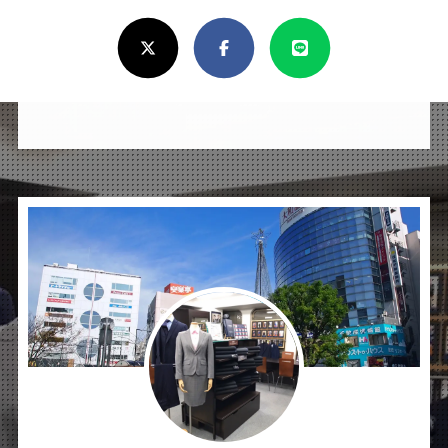
ろ
X(Twitter)
Facebook
Line
し
け
れ
ば
シ
ェ
ア
し
て
く
だ