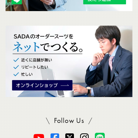
ェ
ッ
ク
。
Follow Us
SADAをフォロー
オ
オ
オ
オ
オ