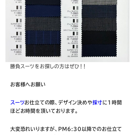
勝負スーツをお探しの方はぜひ！！
お客様へお願い
スーツ
お仕立ての際、デザイン決めや
採寸
に
1
時間
ほどお時間を頂いております。
大変恐れいりますが、
PM6:30以降での
お仕立て