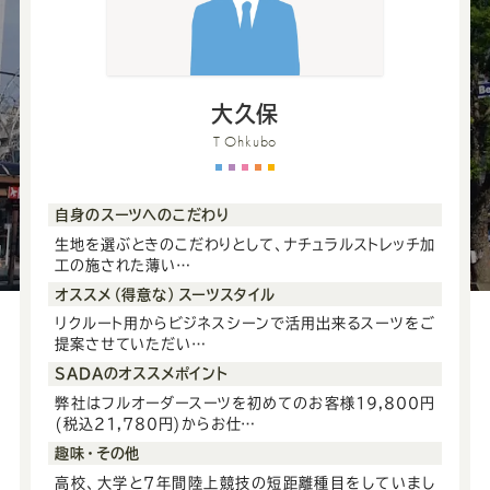
ー
ー
ー
ー
ー
ス
ス
ス
ス
ス
大久保
ー
ー
ー
ー
ー
T Ohkubo
ツ
ツ
ツ
ツ
ツ
自身のスーツへのこだわり
生地を選ぶときのこだわりとして、ナチュラルストレッチ加
SADA
SADA
SADA
SADA
SADA
工の施された薄い…
オススメ（得意な）スーツスタイル
の
の
の
の
の
リクルート用からビジネスシーンで活用出来るスーツをご
提案させていただい…
SADAのオススメポイント
公
公
公
公
公
弊社はフルオーダースーツを初めてのお客様19,800円
(税込21,780円)からお仕…
式
式
式
式
式
趣味・その他
高校、大学と7年間陸上競技の短距離種目をしていまし