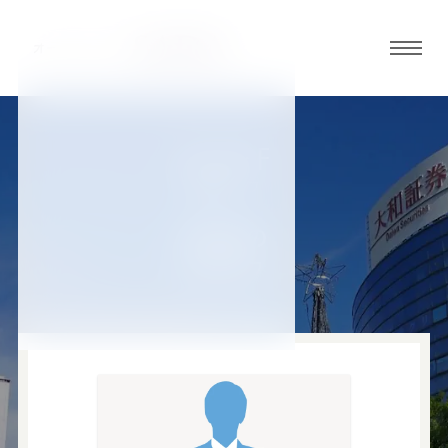
グロ
ーバ
ルメ
ニュ
STAFF
ーボ
店舗スタッフ
タン
赤羽店の
スタッフ
オ
オ
オ
オ
オ
ー
ー
ー
ー
ー
ダ
ダ
ダ
ダ
ダ