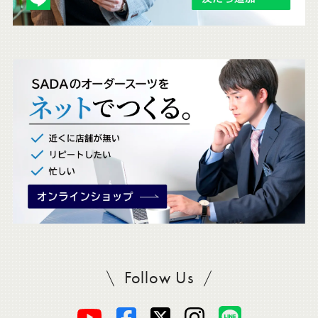
ェ
ッ
ク
。
Follow Us
SADAをフォロー
オ
オ
オ
オ
オ