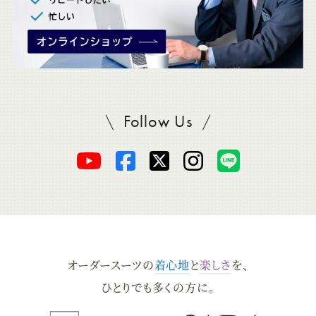
Follow Us
SADAをフォロー
オ
オ
オ
オ
オ
ー
ー
ー
ー
ー
ダ
ダ
ダ
ダ
ダ
オーダースーツの
着心地
と
楽しさ
を、
ー
ー
ー
ー
ー
ひとりでも多くの方に。