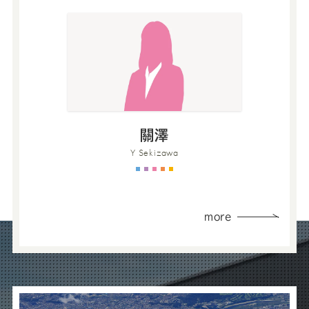
關澤
Y Sekizawa
more