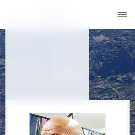
グロ
ーバ
ルメ
ニュ
STAFF
ーボ
店舗スタッフ
タン
調布店の
スタッフ
オ
オ
オ
オ
オ
ー
ー
ー
ー
ー
ダ
ダ
ダ
ダ
ダ