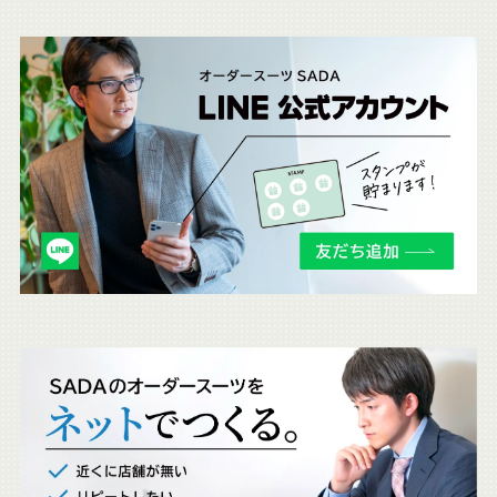
こ
ち
ら
も
チ
ェ
ッ
ク
。