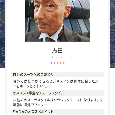
ー
ー
ー
ー
ー
ス
ス
ス
ス
ス
ー
ー
ー
ー
ー
ツ
ツ
ツ
ツ
ツ
志田
K Shida
SADA
SADA
SADA
SADA
SADA
の
の
の
の
の
自身のスーツへのこだわり
海外では仕事ができるビジネスマンは身体に合ったスー
ツをキチンときれいに…
公
公
公
公
公
オススメ（得意な）スーツスタイル
お勧めのスーツスタイルはクラシックスーツになります。6
式
式
式
式
式
年前に海外でファッ…
SADAのオススメポイント